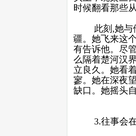
时候翻看那些
此刻,她与他
疆。她飞来这
有告诉他。尽
么隔着楚河汉
立良久。她看
寥。她在深夜
缺口。她摇头
3.往事会在