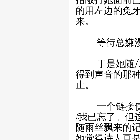
指敲打她面前
的用左边的兔
来。
等待总嫌漫
于是她随意浏
得到声音的那
止。
一个链接使她
/我已忘了。但
随雨丝飘来的记
她觉得诗人真