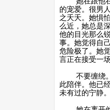
她在跟他在一
的宠爱。很男
之夭夭。她惧
么近，她总是
他的目光那么
事。她觉得自
危险极了。她
言正在接受一
不要缠绕。不
此陪伴。他已
未有过的宁静
她在离开他的