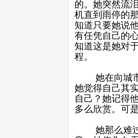
的。她突然流
机直到雨停的
知道只要她说
有任凭自己的
知道这是她对
程。
她在向城市告
她觉得自己其
自己？她记得
多么欣赏。可
她那么难过。