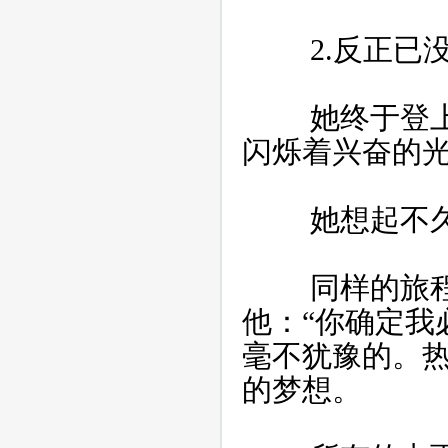
2.反正已没
她终于登上了
闪烁着兴奋的
她想起不久
同样的旅程。
他：“你确定我
毫不犹豫的。
的梦想。