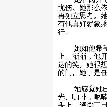
忧伤。她那么
再独立思考。
有他真好就象
行。
她如他希望的
上。渐渐，他
达的笑。她很
的门。她于是
她感觉她已经
光、咖啡，呢喃
头上，绕梁三日