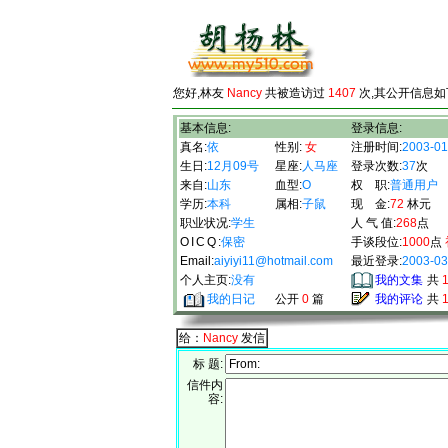
您好,林友
Nancy
共被造访过
1407
次,其公开信息如
基本信息:
登录信息:
真名:
依
性别:
女
注册时间:
2003-01
生日:
12月09号
星座:
人马座
登录次数:
37
次
来自:
山东
血型:
O
权 职:
普通用户
学历:
本科
属相:
子鼠
现 金:
72
林元
职业状况:
学生
人 气 值:
268
点
OICQ
:
保密
手谈段位:
1000
点
Email:
aiyiyi11@hotmail.com
最近登录:
2003-03
个人主页:
没有
我的文集
共
我的日记
公开
0
篇
我的评论
共
给：
Nancy
发信
标 题:
信件内
容: