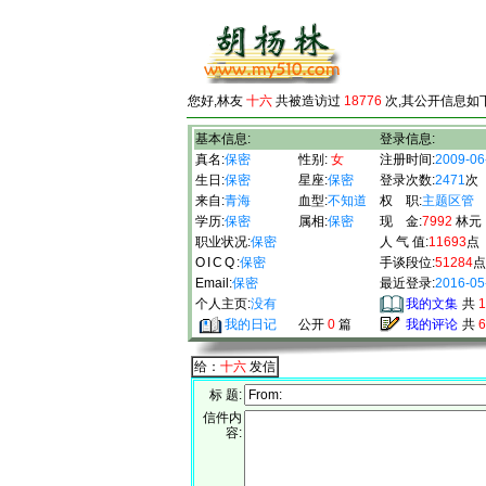
您好,林友
十六
共被造访过
18776
次,其公开信息如下
基本信息:
登录信息:
真名:
保密
性别:
女
注册时间:
2009-06
生日:
保密
星座:
保密
登录次数:
2471
次
来自:
青海
血型:
不知道
权 职:
主题区管
学历:
保密
属相:
保密
现 金:
7992
林元
职业状况:
保密
人 气 值:
11693
点
OICQ
:
保密
手谈段位:
51284
Email:
保密
最近登录:
2016-05
个人主页:
没有
我的文集
共
1
我的日记
公开
0
篇
我的评论
共
6
给：
十六
发信
标 题:
信件内
容: