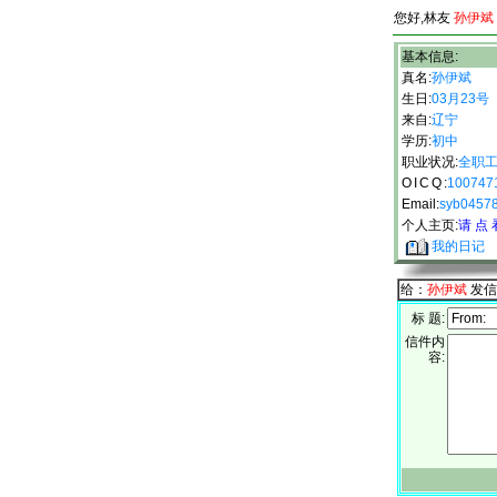
您好,林友
孙伊斌
基本信息:
真名:
孙伊斌
生日:
03月23号
来自:
辽宁
学历:
初中
职业状况:
全职
OICQ
:
100747
Email:
syb04578
个人主页:
请 点 
我的日记
给：
孙伊斌
发信
标 题:
信件内
容: