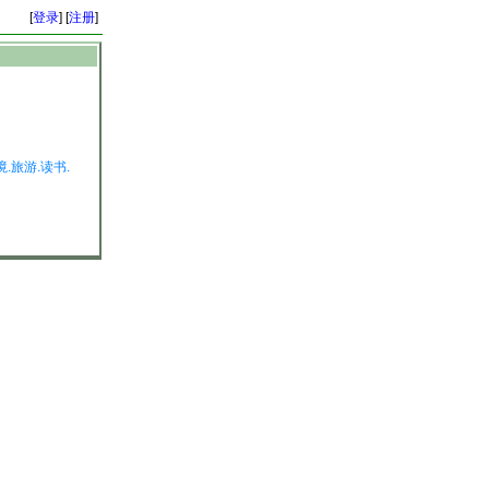
[
登录
] [
注册
]
境.旅游.读书.