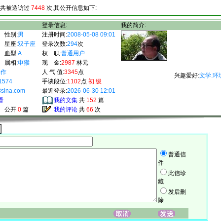
共被造访过
7448
次,其公开信息如下:
登录信息:
我的简介:
性别:
男
注册时间:
2008-05-08 09:01
星座:
双子座
登录次数:
294
次
血型:
A
权 职:
普通用户
属相:
申猴
现 金:
2987
林元
工作
人 气 值:
3345
点
兴趣爱好:
文学.环
1574
手谈段位:
1102
点
初 级
sina.com
最近登录:
2026-06-30 12:01
看
我的文集
共
152
篇
公开
0
篇
我的评论
共
66
次
我的相册
普通信
件
此信珍
藏
发后删
除