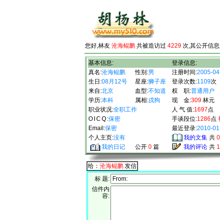
您好,林友
沧海鲲鹏
共被造访过
4229
次,其公开信息
基本信息:
登录信息:
真名:
沧海鲲鹏
性别:
男
注册时间:
2005-04
生日:
08月12号
星座:
狮子座
登录次数:
1109
次
来自:
北京
血型:
不知道
权 职:
普通用户
学历:
本科
属相:
戌狗
现 金:
309
林元
职业状况:
全职工作
人 气 值:
1697
点
OICQ
:
保密
手谈段位:
1286
点
Email:
保密
最近登录:
2010-01
个人主页:
没有
我的文集
共
0
我的日记
公开
0
篇
我的评论
共
1
给：
沧海鲲鹏
发信
标 题:
信件内
容: