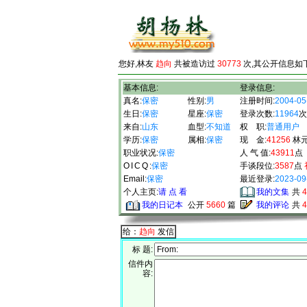
您好,林友
趋向
共被造访过
30773
次,其公开信息如下
基本信息:
登录信息:
真名:
保密
性别:
男
注册时间:
2004-05
生日:
保密
星座:
保密
登录次数:
11964
次
来自:
山东
血型:
不知道
权 职:
普通用户
学历:
保密
属相:
保密
现 金:
41256
林
职业状况:
保密
人 气 值:
43911
点
OICQ
:
保密
手谈段位:
3587
点
Email:
保密
最近登录:
2023-09
个人主页:
请 点 看
我的文集
共
4
我的日记本
公开
5660
篇
我的评论
共
4
给：
趋向
发信
标 题:
信件内
容: