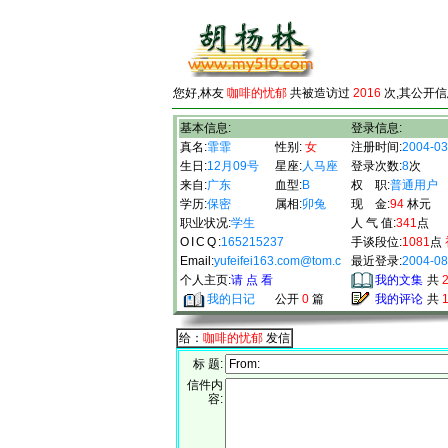
您好,林友
咖啡的忧郁
共被造访过
2016
次,其公开信
基本信息:
登录信息:
真名:
霏霏
性别:
女
注册时间:
2004-03
生日:
12月09号
星座:
人马座
登录次数:
8
次
来自:
广东
血型:
B
权 职:
普通用户
学历:
保密
属相:
卯兔
现 金:
94
林元
职业状况:
学生
人 气 值:
341
点
OICQ
:
165215237
手谈段位:
1081
点
Email:
yufeifei163.com@tom.c
最近登录:
2004-08
个人主页:
请 点 看
我的文集
共
我的日记
公开
0
篇
我的评论
共
给：
咖啡的忧郁
发信
标 题:
信件内
容: