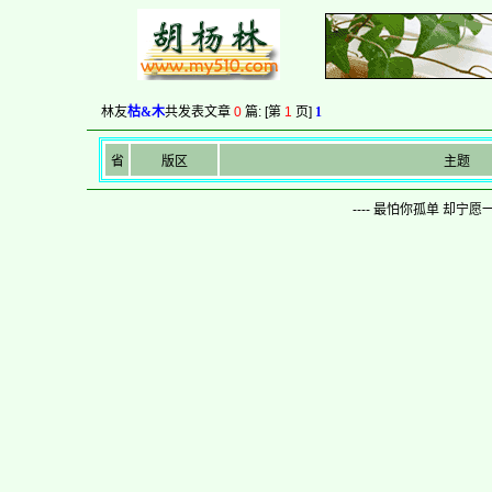
林友
枯&木
共发表文章
0
篇: [第
1
页]
1
省
版区
主题
---- 最怕你孤单 却宁