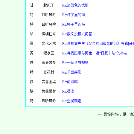
甘
起风了
Re:淡蓝色的忧郁
特
且听风吟
Re:杯子里的海
特
且听风吟
Re:杯子里的海
站
读编往来
Re:散文投稿六问答
晋
文化艺术
Re:读残文先生《父亲的山母亲的河》有感[转
苏
灌水区
Re:寻找愿意与阿宝一道“日复十贴”的林友
陕
蔷薇馨梦
Re:一切皆有规则
特
豆花村
Re:千面弄影
陕
青春圆桌
Re:问海鸥
陕
蔷薇馨梦
Re:梧澧
特
且听风吟
Re:空灵飘逸
---- 最怕你伤心 却一