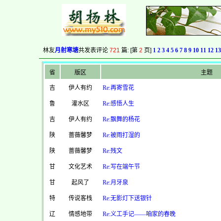
林友
月射寒塘
共发表评论
721
篇: [第
2
页]
1
2
3
4
5
6
7
8
9
10
11
12
13
省
版区
主题
吉
伊人有约
Re:再寄雪花
鲁
灌水区
Re:感悟人生
吉
伊人有约
Re:飘舞的杨花
陕
蔷薇馨梦
Re:被雨打湿的
陕
蔷薇馨梦
Re:残文
甘
文化艺术
Re:写在端午节
甘
起风了
Re:月牙泉
特
传说客栈
Re:无影灯下送银针
辽
情感地带
Re:义工手记——咱家的春晚