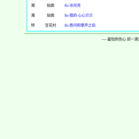
湘
贴图
Re:冰月亮
湘
贴图
Re:我的 心心贝贝
特
豆花村
Re:质问和掌声之后
---- 最怕你伤心 却一