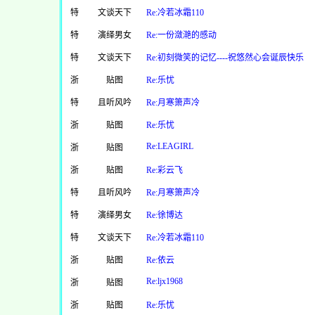
特
文谈天下
Re:冷若冰霜110
特
演绎男女
Re:一份潋滟的感动
特
文谈天下
Re:初刻微笑的记忆----祝悠然心会诞辰快乐
浙
贴图
Re:乐忧
特
且听风吟
Re:月寒箫声冷
浙
贴图
Re:乐忧
Re:LEAGIRL
浙
贴图
浙
贴图
Re:彩云飞
特
且听风吟
Re:月寒箫声冷
特
演绎男女
Re:徐博达
特
文谈天下
Re:冷若冰霜110
浙
贴图
Re:依云
Re:ljx1968
浙
贴图
浙
贴图
Re:乐忧