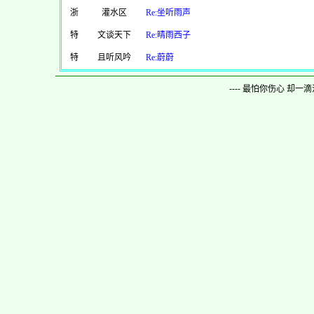
浙
灌水区
Re:坐听雨声
特
文谈天下
Re:晴雨西子
特
且听风吟
Re:蔚蔚
---- 最怕你伤心 却一