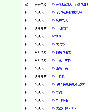
蒙
事事关心
Re:谁来拯救你，辛勤的园丁
特
文谈天下
Re:[我的选择]羽化成蝶
特
文谈天下
Re:风舞九天
特
演绎男女
Re:一池秋梦
Re:zt29
特
文谈天下
特
文谈天下
Re:爱晚亭
特
且听风吟
Re:指尖的温柔
特
且听风吟
Re:一花一世界
特
文谈天下
Re:菡嫣一笑
特
演绎男女
Re:叶依依
特
文谈天下
Re:“男人哭吧哭吧不是罪”
特
文谈天下
Re:寒鸦
特
文谈天下
Re:乡间小路
特
文谈天下
Re:戈壁红柳９１２