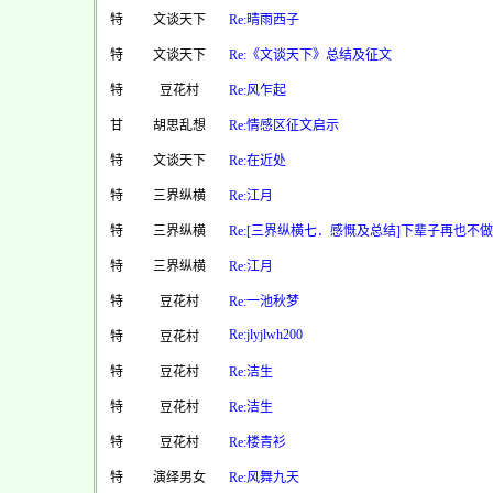
特
文谈天下
Re:晴雨西子
特
文谈天下
Re:《文谈天下》总结及征文
特
豆花村
Re:风乍起
甘
胡思乱想
Re:情感区征文启示
特
文谈天下
Re:在近处
特
三界纵横
Re:江月
特
三界纵横
Re:[三界纵横七．感慨及总结]下辈子再也不
特
三界纵横
Re:江月
特
豆花村
Re:一池秋梦
Re:jlyjlwh200
特
豆花村
特
豆花村
Re:洁生
特
豆花村
Re:洁生
特
豆花村
Re:楼青衫
特
演绎男女
Re:风舞九天