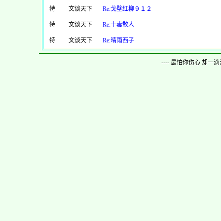
特
文谈天下
Re:戈壁红柳９１２
特
文谈天下
Re:十毒散人
特
文谈天下
Re:晴雨西子
---- 最怕你伤心 却一