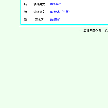
Re:hover
特
演绎男女
特
演绎男女
Re:秋水（男版）
新
灌水区
Re:修罗
---- 最怕你伤心 却一