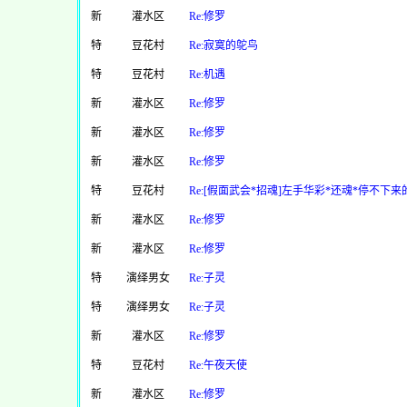
新
灌水区
Re:修罗
特
豆花村
Re:寂寞的鸵鸟
特
豆花村
Re:机遇
新
灌水区
Re:修罗
新
灌水区
Re:修罗
新
灌水区
Re:修罗
特
豆花村
Re:[假面武会*招魂]左手华彩*还魂*停不下来
新
灌水区
Re:修罗
新
灌水区
Re:修罗
特
演绎男女
Re:子灵
特
演绎男女
Re:子灵
新
灌水区
Re:修罗
特
豆花村
Re:午夜天使
新
灌水区
Re:修罗