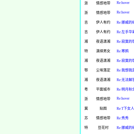
Re:hover
浙
情感地带
Re:hover
浙
情感地带
吉
伊人有约
Re:挪威的
吉
伊人有约
Re:左手华
湘
夜语潇湘
Re:寂寞的
特
演绎男女
Re:寒鸦
湘
夜语潇湘
Re:寂寞的
鄂
尘埃落定
Re:我想
湘
夜语潇湘
Re:无法
粤
平面城市
Re:明月秋
Re:hover
浙
情感地带
冀
贴图
Re:T下女
苏
情感地带
Re:秀秀
特
豆花村
Re:挪威的