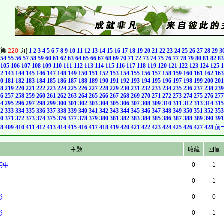
[第
220
页]
1
2
3
4
5
6
7
8
9
10
11
12
13
14
15
16
17
18
19
20
21
22
23
24
25
26
27
28
29
3
54
55
56
57
58
59
60
61
62
63
64
65
66
67
68
69
70
71
72
73
74
75
76
77
78
79
80
81
82
83
105
106
107
108
109
110
111
112
113
114
115
116
117
118
119
120
121
122
123
124
125
1
42
143
144
145
146
147
148
149
150
151
152
153
154
155
156
157
158
159
160
161
162
163
80
181
182
183
184
185
186
187
188
189
190
191
192
193
194
195
196
197
198
199
200
201
18
219
220
221
222
223
224
225
226
227
228
229
230
231
232
233
234
235
236
237
238
239
56
257
258
259
260
261
262
263
264
265
266
267
268
269
270
271
272
273
274
275
276
277
94
295
296
297
298
299
300
301
302
303
304
305
306
307
308
309
310
311
312
313
314
315
32
333
334
335
336
337
338
339
340
341
342
343
344
345
346
347
348
349
350
351
352
353
70
371
372
373
374
375
376
377
378
379
380
381
382
383
384
385
386
387
388
389
390
391
08
409
410
411
412
413
414
415
416
417
418
419
420
421
422
423
424
425
426
427
428
前
主题
收藏
回复
0
1
明中
0
1
0
0
彩
0
1
彩