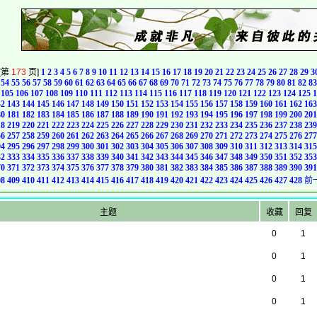
[第
173
页]
1
2
3
4
5
6
7
8
9
10
11
12
13
14
15
16
17
18
19
20
21
22
23
24
25
26
27
28
29
3
54
55
56
57
58
59
60
61
62
63
64
65
66
67
68
69
70
71
72
73
74
75
76
77
78
79
80
81
82
83
105
106
107
108
109
110
111
112
113
114
115
116
117
118
119
120
121
122
123
124
125
1
42
143
144
145
146
147
148
149
150
151
152
153
154
155
156
157
158
159
160
161
162
163
80
181
182
183
184
185
186
187
188
189
190
191
192
193
194
195
196
197
198
199
200
201
18
219
220
221
222
223
224
225
226
227
228
229
230
231
232
233
234
235
236
237
238
239
56
257
258
259
260
261
262
263
264
265
266
267
268
269
270
271
272
273
274
275
276
277
94
295
296
297
298
299
300
301
302
303
304
305
306
307
308
309
310
311
312
313
314
315
32
333
334
335
336
337
338
339
340
341
342
343
344
345
346
347
348
349
350
351
352
353
70
371
372
373
374
375
376
377
378
379
380
381
382
383
384
385
386
387
388
389
390
391
08
409
410
411
412
413
414
415
416
417
418
419
420
421
422
423
424
425
426
427
428
前
主题
收藏
回复
0
1
0
1
0
1
0
1