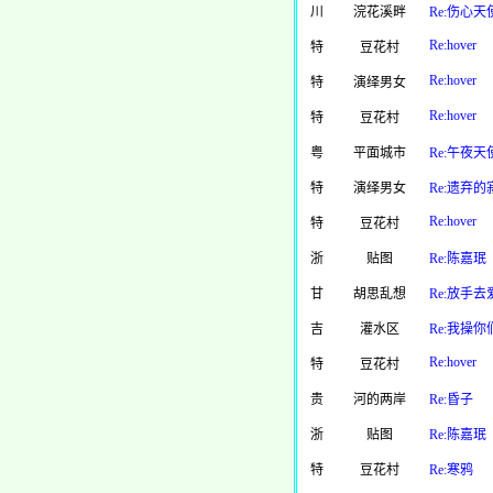
川
浣花溪畔
Re:伤心天
Re:hover
特
豆花村
Re:hover
特
演绎男女
Re:hover
特
豆花村
粤
平面城市
Re:午夜天
特
演绎男女
Re:遗弃的
Re:hover
特
豆花村
浙
贴图
Re:陈嘉珉
甘
胡思乱想
Re:放手去
吉
灌水区
Re:我操
Re:hover
特
豆花村
贵
河的两岸
Re:昏子
浙
贴图
Re:陈嘉珉
特
豆花村
Re:寒鸦