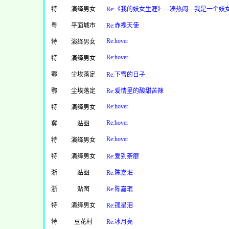
特
演绎男女
Re:《我的妓女生涯》---凑热闹---我是一个妓
粤
平面城市
Re:赤裸天使
Re:hover
特
演绎男女
Re:hover
特
演绎男女
鄂
尘埃落定
Re:下雪的日子
鄂
尘埃落定
Re:爱情里的酸甜苦辣
Re:hover
特
演绎男女
Re:hover
冀
贴图
Re:hover
特
演绎男女
特
演绎男女
Re:爱到荼靡
浙
贴图
Re:陈嘉珉
浙
贴图
Re:陈嘉珉
特
演绎男女
Re:孤星泪
特
豆花村
Re:冰月亮