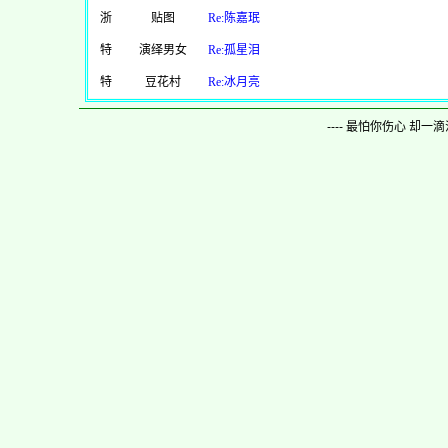
浙
贴图
Re:陈嘉珉
特
演绎男女
Re:孤星泪
特
豆花村
Re:冰月亮
---- 最怕你伤心 却一