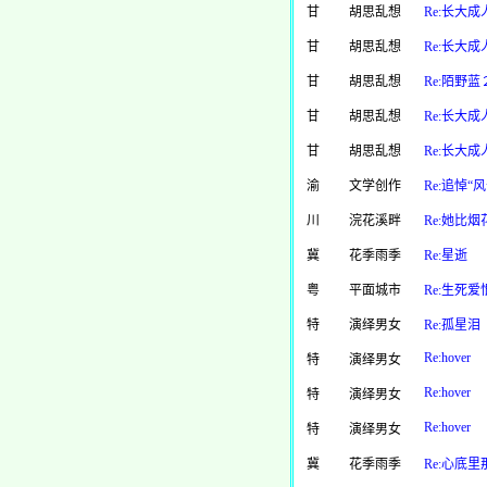
甘
胡思乱想
Re:长大成
甘
胡思乱想
Re:长大成
甘
胡思乱想
Re:陌野蓝
甘
胡思乱想
Re:长大成
甘
胡思乱想
Re:长大成
渝
文学创作
Re:追悼“
川
浣花溪畔
Re:她比
冀
花季雨季
Re:星逝
粤
平面城市
Re:生死
特
演绎男女
Re:孤星泪
Re:hover
特
演绎男女
Re:hover
特
演绎男女
Re:hover
特
演绎男女
冀
花季雨季
Re:心底