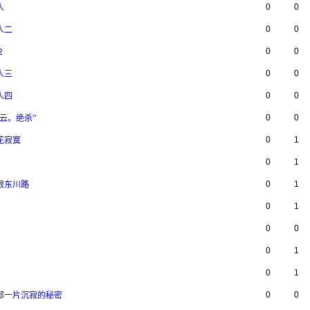
0
0
人
0
0
人二
0
0
２
0
0
人三
0
0
人四
0
0
风云。绝杀”
0
1
烟花寂寞
0
1
0
1
爱恨东川路
0
1
0
0
0
1
0
1
0
0
里那一片沉寂的秘密