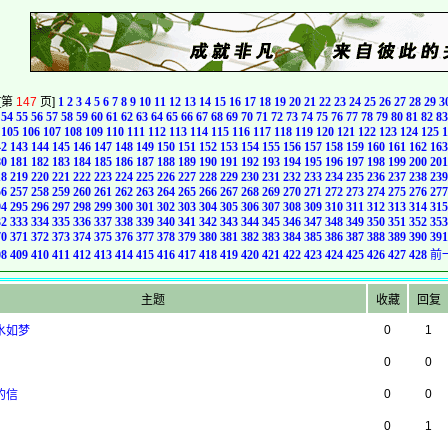
[第
147
页]
1
2
3
4
5
6
7
8
9
10
11
12
13
14
15
16
17
18
19
20
21
22
23
24
25
26
27
28
29
3
54
55
56
57
58
59
60
61
62
63
64
65
66
67
68
69
70
71
72
73
74
75
76
77
78
79
80
81
82
83
105
106
107
108
109
110
111
112
113
114
115
116
117
118
119
120
121
122
123
124
125
1
42
143
144
145
146
147
148
149
150
151
152
153
154
155
156
157
158
159
160
161
162
163
80
181
182
183
184
185
186
187
188
189
190
191
192
193
194
195
196
197
198
199
200
201
18
219
220
221
222
223
224
225
226
227
228
229
230
231
232
233
234
235
236
237
238
239
56
257
258
259
260
261
262
263
264
265
266
267
268
269
270
271
272
273
274
275
276
277
94
295
296
297
298
299
300
301
302
303
304
305
306
307
308
309
310
311
312
313
314
315
32
333
334
335
336
337
338
339
340
341
342
343
344
345
346
347
348
349
350
351
352
353
70
371
372
373
374
375
376
377
378
379
380
381
382
383
384
385
386
387
388
389
390
391
08
409
410
411
412
413
414
415
416
417
418
419
420
421
422
423
424
425
426
427
428
前
主题
收藏
回复
0
1
万水如梦
0
0
0
0
的信
0
1