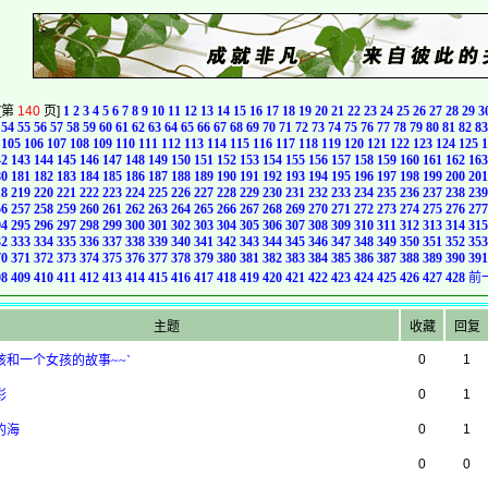
[第
140
页]
1
2
3
4
5
6
7
8
9
10
11
12
13
14
15
16
17
18
19
20
21
22
23
24
25
26
27
28
29
3
54
55
56
57
58
59
60
61
62
63
64
65
66
67
68
69
70
71
72
73
74
75
76
77
78
79
80
81
82
83
105
106
107
108
109
110
111
112
113
114
115
116
117
118
119
120
121
122
123
124
125
1
42
143
144
145
146
147
148
149
150
151
152
153
154
155
156
157
158
159
160
161
162
163
80
181
182
183
184
185
186
187
188
189
190
191
192
193
194
195
196
197
198
199
200
201
18
219
220
221
222
223
224
225
226
227
228
229
230
231
232
233
234
235
236
237
238
239
56
257
258
259
260
261
262
263
264
265
266
267
268
269
270
271
272
273
274
275
276
277
94
295
296
297
298
299
300
301
302
303
304
305
306
307
308
309
310
311
312
313
314
315
32
333
334
335
336
337
338
339
340
341
342
343
344
345
346
347
348
349
350
351
352
353
70
371
372
373
374
375
376
377
378
379
380
381
382
383
384
385
386
387
388
389
390
391
08
409
410
411
412
413
414
415
416
417
418
419
420
421
422
423
424
425
426
427
428
前
主题
收藏
回复
0
1
男孩和一个女孩的故事~~`
0
1
彩
0
1
的海
0
0