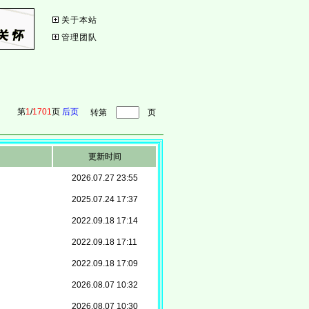
关于本站
管理团队
第
1
/
1701
页
后页
转第
页
更新时间
2026.07.27 23:55
2025.07.24 17:37
2022.09.18 17:14
2022.09.18 17:11
2022.09.18 17:09
2026.08.07 10:32
2026.08.07 10:30