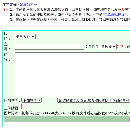
在
甘肃
省区
发表新文章:
注意:
1、本站论坛每人每天限发原发帖
5
篇（回复帖不限）,如您现在是写发第
6
帖
2、请注意文章的排版格式美，如何排版请查看《帮助》中的"
文章编辑排版
" 
3、转载帖不声明转载视为抄袭，抄袭三篇以上封ID处理。转载帖请发到转载区
版
区：
主
文章性质:
注意：
题：
内
容：
附加签名：
上传贴图：
图片要求：长宽不超过:650×650,大小:400K 以内,文件后缀名必须为:.gif 或.jpg 或.p