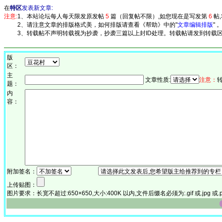
在
特区
发表新文章:
注意:
1、本站论坛每人每天限发原发帖
5
篇（回复帖不限）,如您现在是写发第
6
帖
2、请注意文章的排版格式美，如何排版请查看《帮助》中的"
文章编辑排版
" 
3、转载帖不声明转载视为抄袭，抄袭三篇以上封ID处理。转载帖请发到转载区
版
区：
主
文章性质:
注意：
题：
内
容：
附加签名：
上传贴图：
图片要求：长宽不超过:650×650,大小:400K 以内,文件后缀名必须为:.gif 或.jpg 或.p