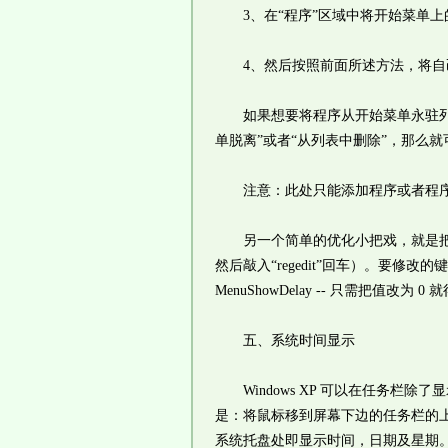
3、在“程序”区域中将开始菜单上的
4、然后按照前面所述方法，将自己
如果想要将程序从开始菜单永驻列表
单脱离”或者“从列表中删除”，那么
注意：此处只能添加程序或者程序
另一个简单的优化小把戏，就是把滑出
然后敲入“regedit”回车）。要修改的键值在
MenuShowDelay -- 只需把值
五、系统时间显示
Windows XP 可以在任务栏
是：将鼠标移到屏幕下边的任务栏的
系统托盘处即显示时间，日期及星期