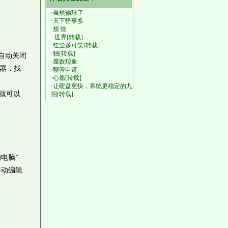
·虽然输球了
·天下怪事多
·烦 恼
· 世界[转载]
·红尘多可笑[转载]
·独[转载]
以自动关闭
·腐败现象
辑器，找
·聊管申请
·心愿[转载]
·让硬盘更快，系统更稳定的九
 就可以
招[转载]
电脑”-
手动编辑