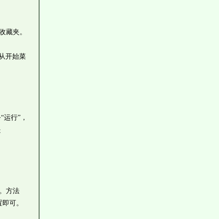
收藏夹。
从开始菜
“运行”，
是
了。方法
置即可。