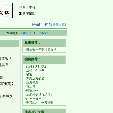
关于本站
管理团队
[
登录
] [
注册
] [
发表新文章
]
发表时间:
2005.07.31 18:55:45
版主推荐：
·遗失账户密码找回办法
来请激活
编辑推荐：
户尤其重
·此身 此时 此地
·这样一个下午
·秘密
（效
·奔向远方的爱
·致海甸溪
样写出英文
·诗之马
·碎语兰州
·从老村走过（组诗）
下拉菜单中选
·此岸与彼岸
·千程山水，一夜魂歌
作者其它文章：