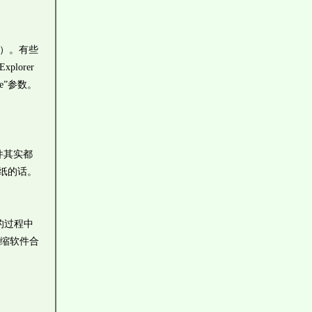
启动）。有些
lorer
e”参数。
文件其实都
墙纸的话。
件的过程中
压缩软件合