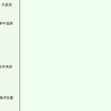
，只是浪
单中选择
文件夹的
在格式化窗