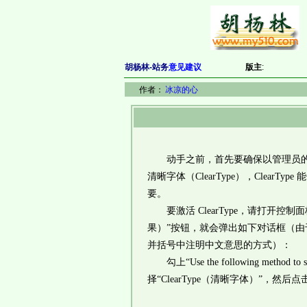
胡杨林-站务
意见建议
版主
:
作者：
冰凉的心
动手之前，首先要确保以管理员的身
清晰字体（ClearType），Clea
要。
要激活 ClearType，请打开控制面板的
果）”按钮，就会弹出如下对话框（由于
并括号中注明中文意思的方式）：
勾上“Use the following method
择“ClearType（清晰字体）”，然后