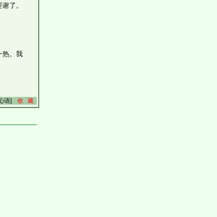
要谢了。
一热。我
路心语]
收 藏