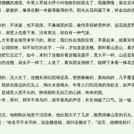
醺的感觉。年青人早就大呼小叫地散到前面去了，我腿脚慢，落在后
音，簌簌的，像谁在翻一本极薄极薄的书。阳光从花间漏下来，碎金似的
，不张扬，也不扭捏。不像城里的花，被侍弄得娇贵矜持。这花就是
来，崖壁上也垂下来。没有章法，却自有一种气派。
常委会领导来学习的。那次，我们住在渔阳宾馆，早晨起来，就看宾
，让我惊艳，却不知它的名字，一问，才知道是连翘。那时看山是山，看
就把它忘记了。如今，来到了连翘谷看连翘花盛开，竟大不一样。山还是
谷的连翘，就全不一样了。人老了，看东西反倒细了。能蹲下来看一株花
，没人住了。连翘长得比院墙还高，密密麻麻的，黄灿灿的，几乎覆
。我坐在路边的石头上，掏出水壶喝水。年青人们到花海的深处去，欢声
，是城里人想不出的。静得能听见自己的心跳，咚咚的跳。
，再叫。我学不来鸟叫，就学着风的声音，长长地嘘了口气。这一嘘
。
。他刚刚从地里干活回来。他比我大不了几岁，脸黑得像山里的石头
：“啥名字不名字的，说连翘值钱，就叫连翘谷了。”说完，他继续前行