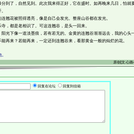
到了，自然见到。此次我来得正好，它在盛时。如再晚来几日，怕就
开。
连翘花被照得透亮，像是自己会发光。整座山谷都在发光。
寺，都是老相识了。可这连翘谷，是头一回来。
光下像一道淡墨痕，若有若无的。金黄的连翘谷渐渐远去，我的心头
不能再来？若能再来，一定还到连翘谷来，看那黄金一般的灿烂的花。
也。
原创[文.心
回复在论坛
回复到信箱