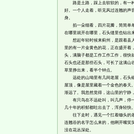
路是土路，踩上去软软的，有一种微
好。一个人走着，听见风过连翘的声
身。
掐一朵细看，四片花瓣，简简单单的
在哪里就开在哪里，石头缝里也钻出
想起年轻时候来蓟州，是跟着县人大
里的有一片金黄色的花，正在盛开着
头，满脑子都是工作工作工作，很快
石头也还是那些石头，可长了这满山
草里挣出来，看半个钟点。
远处的山坳里有几间老屋，石头砌的
屋顶，像是屋里藏着一个金色的春天
渐远了。我忽然觉得，这山里的宁静
有只鸟在不远处叫，叫几声，停一停
几十年的积郁都吐出去了，浑身轻快
往下走时，遇见一个扛着锄头的老汉
连翘谷的名字怎么来的，他咧开嘴笑笑
没在花丛深处。