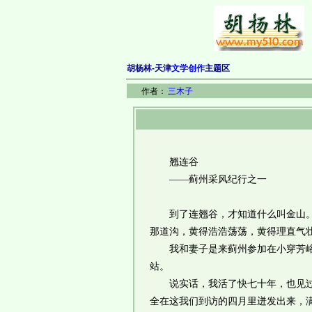
胡杨林-天津
文学创作
主题区
作者：
三木子
翘连谷
——蓟州采风纪行之一
到了连翘谷，才知道什么叫金山。那
那道沟，黄得浩浩荡荡，黄得理直气
我和妻子是来蓟州参加在小穿芳峪举
站。
说实话，我活了快七十年，也见过不
全在这我们到访的四月里迸发出来，