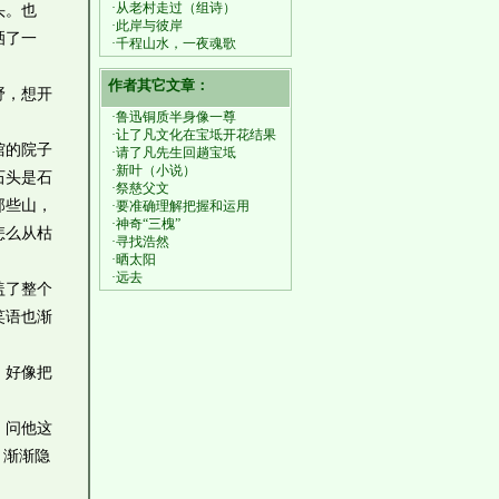
·从老村走过（组诗）
头。也
·此岸与彼岸
洒了一
·千程山水，一夜魂歌
作者其它文章：
野，想开
·鲁迅铜质半身像一尊
·让了凡文化在宝坻开花结果
馆的院子
·请了凡先生回趟宝坻
·新叶（小说）
石头是石
·祭慈父文
那些山，
·要准确理解把握和运用
·神奇“三槐”
怎么从枯
·寻找浩然
·晒太阳
·远去
盖了整个
笑语也渐
，好像把
。问他这
，渐渐隐