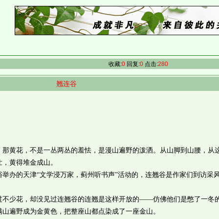
收藏:
0
回复:
0
点击:
280
翘连谷
黄花，不是一丛两丛的羞怯，是漫山遍野的泼洒。从山脚到山腰，从
壮，黄得堆金成山。
办的天津“文学浸万家，蓟州听书声”活动的，连翘谷是作家们到访采
少花，却没见过连翘谷的连翘是这样开放的——仿佛他们是憋了一冬
满山遍野成为金黄色，把整座山都点染成了一座金山。