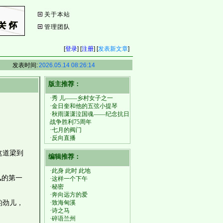
关于本站
管理团队
[
登录
] [
注册
] [
发表新文章
]
发表时间:
2026.05.14 08:26:14
版主推荐：
·秀 儿——乡村女子之一
·金日奎和他的五弦小提琴
·秋雨潇潇泣国魂——纪念抗日
战争胜利75周年
·七月的阀门
·反向直播
这道梁到
编辑推荐：
·此身 此时 此地
风的第一
·这样一个下午
·秘密
·奔向远方的爱
的劲儿，
·致海甸溪
·诗之马
·碎语兰州