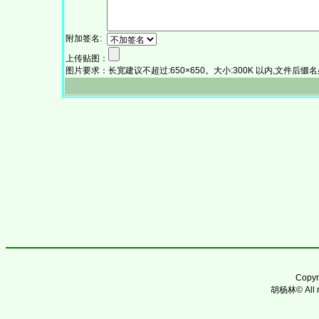
附加签名:
上传贴图：
图片要求：长宽建议不超过:650×650。大小:300K 以内,文件后缀名必须为:.
Copy
胡杨林© All ri