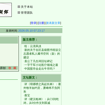
关于本站
管理团队
[
登录
] [
注册
] [
发表新文章
]
发表时间:
2026.05.10 07:23:17
版主推荐：
·给：云清风淡
·新的关于在区县级图书馆设立
志愿者私人藏书空间（架）的
建议
·袁公了凡生祠旧址碑记
·一字千军小论医疗领域之最
原创
收 藏
·中国股市会走出牛市吗？
文坛新文：
·评《琅琊榜之风起长林》：塞
外牧羊如约至，萧峰终不负阿
朱
·善宝
·评《硬汉枪神》：从CS到吃
鸡，从0分作文到双减