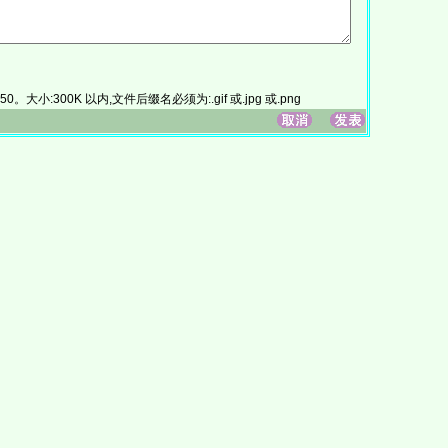
大小:300K 以内,文件后缀名必须为:.gif 或.jpg 或.png