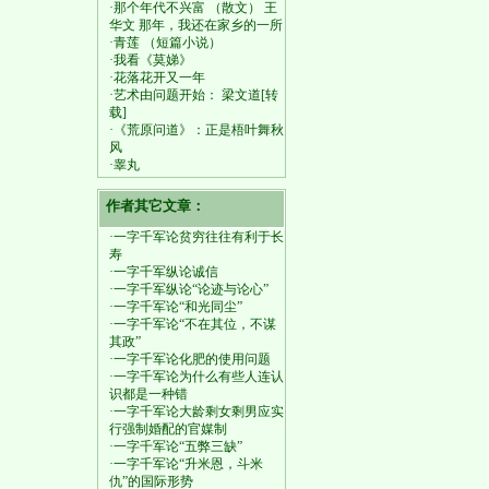
·那个年代不兴富 （散文） 王
华文 那年，我还在家乡的一所
·青莲 （短篇小说）
·我看《莫娣》
·花落花开又一年
·艺术由问题开始： 梁文道[转
载]
·《荒原问道》：正是梧叶舞秋
风
·睾丸
作者其它文章：
·一字千军论贫穷往往有利于长
寿
·一字千军纵论诚信
·一字千军纵论“论迹与论心”
·一字千军论“和光同尘”
·一字千军论“不在其位，不谋
其政”
·一字千军论化肥的使用问题
·一字千军论为什么有些人连认
识都是一种错
·一字千军论大龄剩女剩男应实
行强制婚配的官媒制
·一字千军论“五弊三缺”
·一字千军论“升米恩，斗米
仇”的国际形势