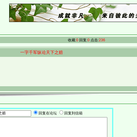
收藏:
0
回复:
0
点击:
236
一字千军纵论天下之赔
回复在论坛
回复到信箱