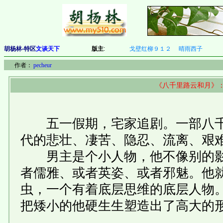
胡杨林-特区
文谈天下
版主
:
戈壁红柳９１２
晴雨西子
作者：
pecheur
《八千里路云和月》
五一假期，宅家追剧。一部八千
代的悲壮、凄苦、隐忍、流离、艰
男主是个小人物，他不像别的影
者儒雅、或者英姿、或者邪魅。他
虫，一个有着底层思维的底层人物
把矮小的他硬生生塑造出了高大的