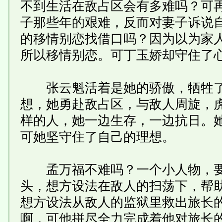
不到生活在敌占区会有多难吗？可
子那些年的艰难，反而对妻子诉说
的移情别恋找借口吗？因为以为家
所以移情别恋。可丁玉娇却守住了
张云魁活着是她的骄傲，牺牲了
想，她勇赴敌占区，与敌人周旋，
样的人，她一边生存，一边抗日。
可她坚守住了自己的理想。
孟万福不难吗？一个小人物，要
头，想方设法在敌人的扫荡下，帮
想方设法从敌人的监狱里救出旅长
啊，可他拼尽全力完成着他对旅长