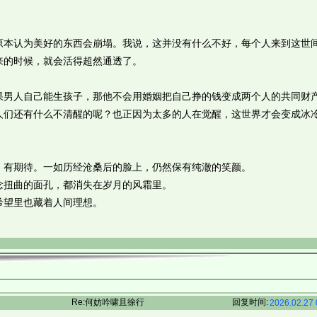
本认为美好的东西会崩塌。我说，这并没有什么不好，每个人来到这世
来的时候，就会活得超然通透了。
人自己能生孩子，那他不会用婚姻把自己挣的钱变成两个人的共同财
还有什么不清醒的呢？也正因为太多的人在觉醒，这世界才会变成冰
有期待。一如历经沧桑后的脸上，仍然保有纯澈的笑颜。
扭曲的面孔，都消失在岁月的风霜里。
望里也藏着人间理想。
Re:何妨吟啸且徐行
回复时间:
2026.02.27 