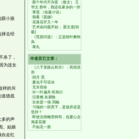
·那个年代不兴富 （散文） 王
华文 那年，我还在家乡的一所
·青莲 （短篇小说）
·我看《莫娣》
他跟小孩
·花落花开又一年
·艺术由问题开始： 梁文道[转
载]
选择去经
·《荒原问道》：正是梧叶舞秋
风
·睾丸
不杀了，
作者其它文章：
因为连女
·《八千里路云和月》：死得其
所
·四月·觅
·夏虫不可语冰
·无关宿命
这样的斥
·许一叶扁舟 听风行
的道德底
·沉香燃 灰屑散
·生命是一场 消融
·习瑞的一跃而下，是放弃还是
坚持？
·即使活得蝇营狗苟，也要心念
太多的声
海棠花瘦
因。姑娘
·不如见一面
独自走红