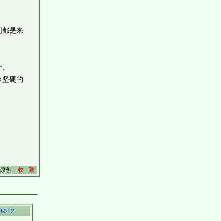
间都是来
产。
冷坚硬的
原创
收 藏
09:12