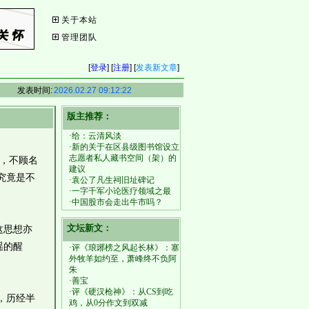
关于本站
管理团队
[
登录
] [
注册
] [
发表新文章
]
发表时间:
2026.02.27 09:12:22
版主推荐：
·给：云清风淡
·新的关于在区县级图书馆设立
志愿者私人藏书空间（架）的
，不顾名
建议
究竟是不
·袁公了凡生祠旧址碑记
·一字千军小论医疗领域之最
·中国股市会走出牛市吗？
文坛新文：
这思想亦
瑶的醒
·评《琅琊榜之风起长林》：塞
外牧羊如约至，萧峰终不负阿
朱
·善宝
·评《硬汉枪神》：从CS到吃
，历经半
鸡，从0分作文到双减