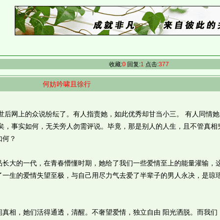
收藏:
0
回复:
1
点击:
377
何妨吟啸且徐行
世后网上的众说纷纭了。有人指责她，如此优秀却甘当小三。 有人同情她
已矣，事实如何，无关旁人勿需评说。毕竟，那是别人的人生，且不管真相
如何？
大的一代，在青春懵懂时期，她给了我们一些爱情至上的能量灌输，
了一生的爱情失望至极，与自己用尽力气去爱了半辈子的男人永决，是琼
间真相，她们活得通透，清醒。不奢望爱情，独立自由 阳光洒脱。而我们