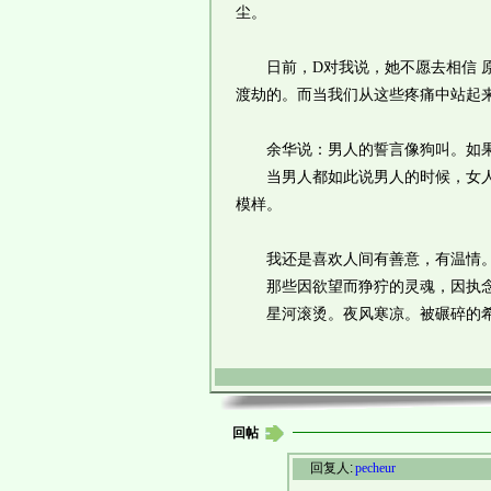
尘。
日前，D对我说，她不愿去相信 原
渡劫的。而当我们从这些疼痛中站起
余华说：男人的誓言像狗叫。如果男
当男人都如此说男人的时候，女人们
模样。
我还是喜欢人间有善意，有温情。
那些因欲望而狰狞的灵魂，因执念
星河滚烫。夜风寒凉。被碾碎的希
回帖
回复人:
pecheur