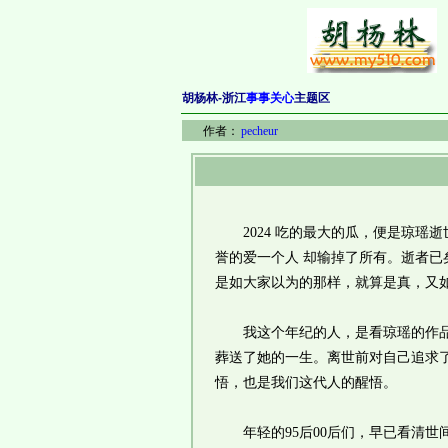
胡杨林-浙江
事事关心
主题区
作者：
pecheur
2024 吃的最大的瓜，便是琼瑶逝
誉的爱一个人 却输掉了所有。逝者
是如大家以为的那样，就算是真，又
我这个年纪的人，是看琼瑶的作品长
葬送了她的一生。离世前对自己追求
悟，也是我们这代人的醒悟。
年轻的95后00后们，早已看清世