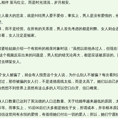
相伴 策马红尘。而是时光清浅，岁月相安。
最大的悲哀，就是纠结男人爱不爱你，事实上，男人是没有爱情的，
爱。
而不是经营。在所有的关系里，男人首先考虑的都是利弊。女人则会
来看，女人注定是输家。
给姑娘介绍一个有前科的相亲对象时说：“虽然以前他杀过人，但现在
从这个视频反应出来的问题是，男人犯的错无论再大，都是应该被原谅的。
度去绑架女人。
女人被骗了，就会有人指责这个女人说，为什么别人不被骗？每次看到
想过，那些被骗的女人们，不是道德底线太低，而是太高了。她们以自己
自然想不到世界上居然有这么多的人可以空口白牙、信口雌黄。
口数量已达到了英法德的人口总数量。关于结婚率越来越低的原因，
等。而事实上， 95后00后们大多都是独生子女，所谓成本，并非根本原
相信这世间有永恒的爱情，有值得她们付出一切的爱人；所以，她们宁愿