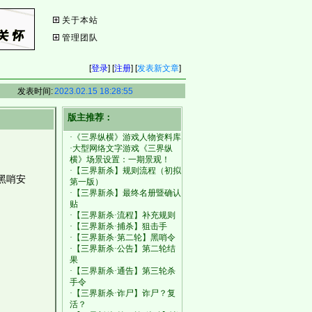
关于本站
管理团队
[
登录
] [
注册
] [
发表新文章
]
发表时间:
2023.02.15 18:28:55
版主推荐：
·《三界纵横》游戏人物资料库
·大型网络文字游戏《三界纵
横》场景设置：一期景观！
·【三界新杀】规则流程（初拟
黑哨安
第一版）
·【三界新杀】最终名册暨确认
贴
·【三界新杀·流程】补充规则
·【三界新杀·捕杀】狙击手
·【三界新杀·第二轮】黑哨令
·【三界新杀·公告】第二轮结
果
·【三界新杀·通告】第三轮杀
手令
·【三界新杀·诈尸】诈尸？复
活？