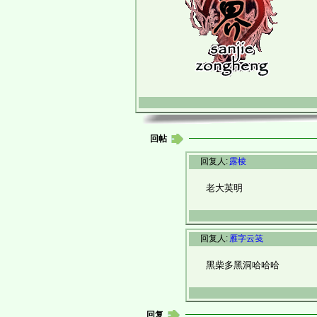
回帖
回复人:
露棱
老大英明
回复人:
雁字云笺
黑柴多黑洞哈哈哈
回复