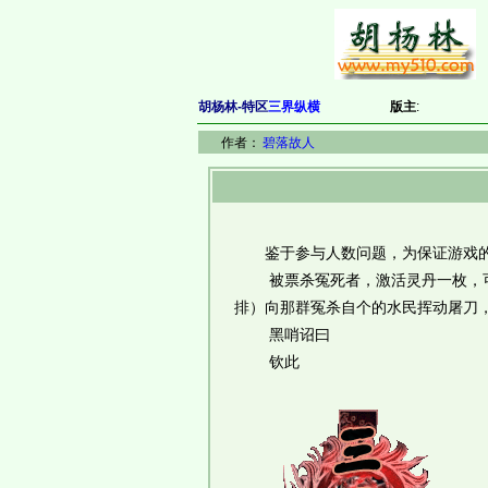
胡杨林-特区
三界纵横
版主
:
作者：
碧落故人
鉴于参与人数问题，为保证游戏的
被票杀冤死者，激活灵丹一枚，可
排）向那群冤杀自个的水民挥动屠刀
黑哨诏曰
钦此