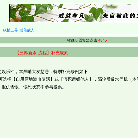
纵横三界
碧落故人
收藏:
0
回复:
2
点击:
4845
【三界新杀·流程】补充规则
娱乐性，本黑哨大发慈悲，特别补充条例如下：
选择【自用原地满血复活】或【假死留赠他人】，隔轮后反水伺机（本
，报仇雪恨。假死状态不参与投票。