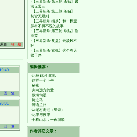
·【三界新杀·第三轮·杀贴】诸
法无常三
·【三界新杀·第三轮·杀贴】一
切皆无规则
·【三界新杀·捕杀】和一棵歪
脖树不得不说的故事
·【三界新杀·第三轮·杀贴】割
韭菜
·【三界新杀·复盘】云淡风不
原创
收 藏
轻
·【三界新杀·索魂】这个春天
很干净
编辑推荐：
19:49
·此身 此时 此地
·这样一个下午
·秘密
·奔向远方的爱
回 复
·致海甸溪
·诗之马
20:01
·碎语兰州
·从老村走过（组诗）
·此岸与彼岸
·千程山水，一夜魂歌
回 复
作者其它文章：