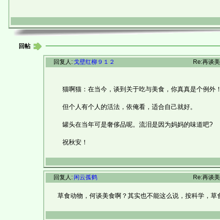
回帖
回复人:
戈壁红柳９１２
Re:再谈
猫啊猫：在当今，谈到关于吃与美食，你真真是个例外
但个人有个人的活法，依俺看，适合自己就好。
罐头在当年可是奢侈品呢。流泪是因为妈妈的味道吧?
祝秋安！
回复人:
闲云孤鹤
Re:再谈
草食动物，何谈美食啊？其实也不能这么说，按科学，草