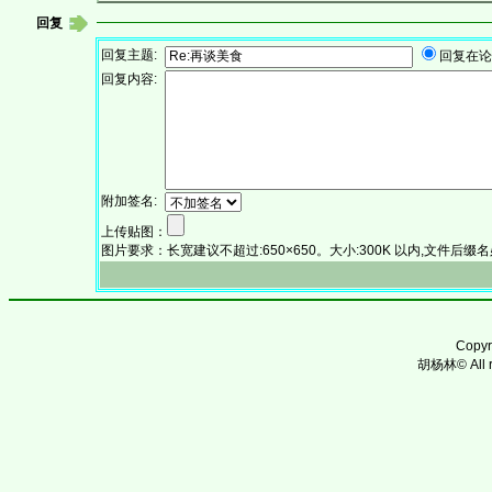
回复
回复主题:
回复在
回复内容:
附加签名:
上传贴图：
图片要求：长宽建议不超过:650×650。大小:300K 以内,文件后缀名必须为:.
Copy
胡杨林© All ri