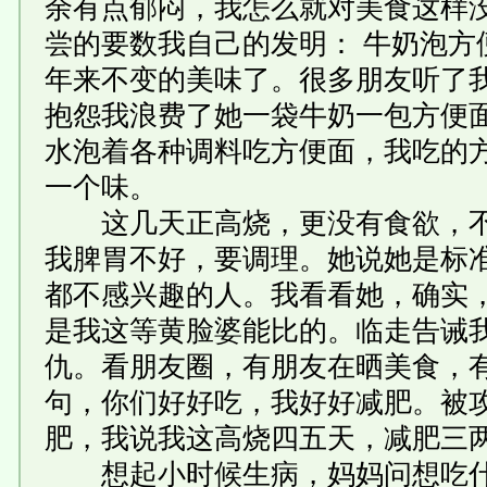
余有点郁闷，我怎么就对美食这样
尝的要数我自己的发明： 牛奶泡方
年来不变的美味了。很多朋友听了
抱怨我浪费了她一袋牛奶一包方便
水泡着各种调料吃方便面，我吃的
一个味。
这几天正高烧，更没有食欲，不
我脾胃不好，要调理。她说她是标
都不感兴趣的人。我看看她，确实
是我这等黄脸婆能比的。临走告诫
仇。看朋友圈，有朋友在晒美食，
句，你们好好吃，我好好减肥。被
肥，我说我这高烧四五天，减肥三
想起小时候生病，妈妈问想吃什