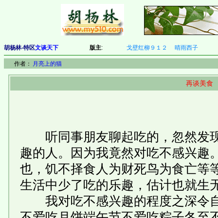
胡杨林-特区
文谈天下
版主
:
戈壁红柳９１２
晴雨西子
作者：
月亮上的猫
再谈美食
听同事朋友聊起吃的，忽然发现
趣的人。因为我竟然对吃不感兴趣
也，饥不择食人为财死鸟为食亡等
生活中少了吃的乐趣，估计也就生
我对吃不感兴趣的程度之深令自
不爱吃月饼端午节不爱吃粽子冬至