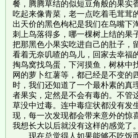
餐，腾腾草结的似短豆角般的果实
吃起来像青菜，老一点吃着毛茸茸
出天价的黑色枸杞是我们在鸟嘴下
刺上鸟落得多，哪一棵树上结的果
把那黑色小果实吃进自己的肚子，
看着无奈叽喳的鸟儿，回家去幸福
掏鸟窝找鸟蛋，下河摸鱼，树林中
网的萝卜红薯等，都已经是不变的
时，我们还知道了一个最朴素的真
者果实，定然是不会有毒的。不管
草没中过毒。连中毒症状都没有发
现，每一次发现都会带来意外的惊
我想长大以后就没有这样的感觉了
现在总觉得人如果能够不吃饭而