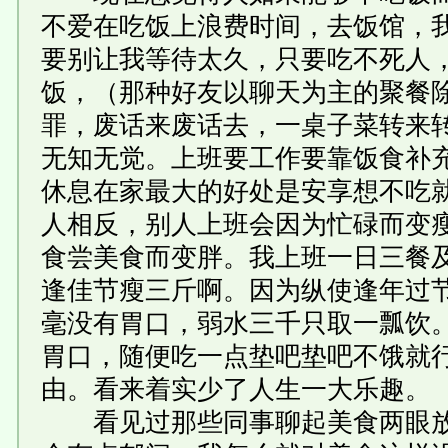
不爱在吃饭上浪费时间，去饭馆，
要别让我等待太久，只要吃不死人
饭，（那种好友以聊天为主的聚餐
罪，废话来废话去，一桌子菜转来
无知无觉。上班要工作要靠饭食补
休息在家最大的好处是安享想不吃
人相反，别人上班会因为忙碌而变
食尝美食而变胖。我上班一日三餐
逢佳节瘦三斤啊。因为纵使逢年过
毫没有胃口，弱水三千只取一瓢饮
胃口，随便吃一点垫吧垫吧不饿就
由。看来着实少了人生一大乐趣。
看见过那些同事聊起美食两眼放