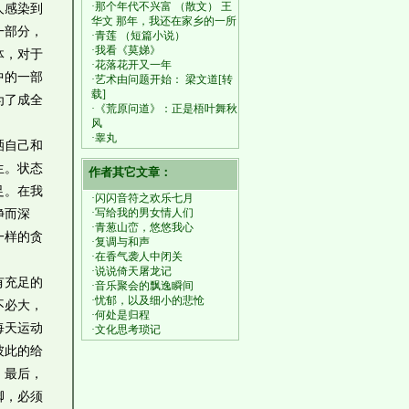
·那个年代不兴富 （散文） 王
人感染到
华文 那年，我还在家乡的一所
一部分，
·青莲 （短篇小说）
·我看《莫娣》
体，对于
·花落花开又一年
中的一部
·艺术由问题开始： 梁文道[转
载]
为了成全
·《荒原问道》：正是梧叶舞秋
风
·睾丸
洒自己和
生。状态
作者其它文章：
足。在我
·闪闪音符之欢乐七月
·写给我的男女情人们
净而深
·青葱山峦，悠悠我心
一样的贪
·复调与和声
·在香气袭人中闭关
·说说倚天屠龙记
有充足的
·音乐聚会的飘逸瞬间
·忧郁，以及细小的悲怆
不必大，
·何处是归程
每天运动
·文化思考琐记
彼此的给
；最后，
脚，必须