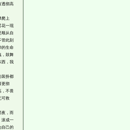
有透彻高
攀爬上
昙花一现
是顺从自
不管此刻
沛的生命
魂，鼓舞
东西，我
的装扮都
得更彻
高，不畏
无可救
黑夜，而
。滚成一
为自己的