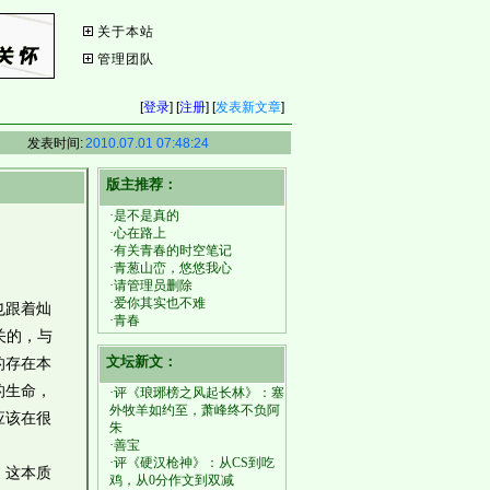
关于本站
管理团队
[
登录
] [
注册
] [
发表新文章
]
发表时间:
2010.07.01 07:48:24
版主推荐：
·是不是真的
·心在路上
·有关青春的时空笔记
·青葱山峦，悠悠我心
·请管理员删除
·爱你其实也不难
也跟着灿
·青春
关的，与
文坛新文：
的存在本
的生命，
·评《琅琊榜之风起长林》：塞
外牧羊如约至，萧峰终不负阿
应该在很
朱
·善宝
·评《硬汉枪神》：从CS到吃
，这本质
鸡，从0分作文到双减