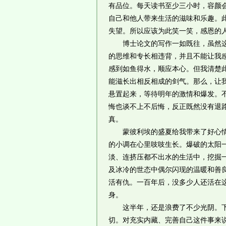
有品位。每天读书至少三小时，容颜
自己和他人带来生活的滋味和乐趣。
失望。所以应该为此笑一笑，感恩的
博士论文的写作一如既往，虽然这写
的思维和专长相违背，并且不能让我
感到如鱼得水，顺应本心。但我清楚
能滋长出相反相成的剑气。那么，让
悬置起来，等待明年的激情和爆发。
悔也谈不上不后悔，反正既然没有退
真。
蒙彼利埃的盛夏给我带来了好心情。
的小调在心里吱吱生长。爆破的太阳
淡、连挤压都不出水的生活中，挖掘
及冰冷的世态中偶尔闪现的温暖和善
活有仇。一百年后，没多少人还活在
身。
这半年，还是浪费了不少光阴。下半
切。对充实内藏、完善自己这件事来