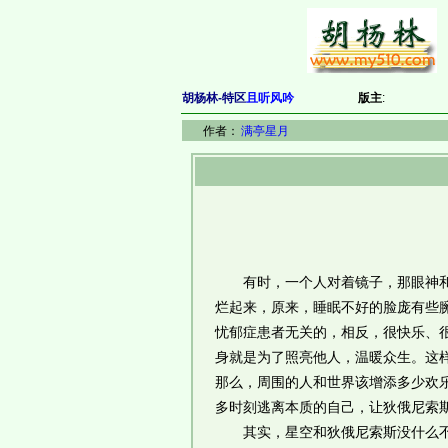
胡杨林-特区
且听风吟
版主
:
作者：
满亭星月
有时，一个人对着镜子，那眼神和笑
烂起来，原来，睡眠不好的脸庞有些臃
忧郁症患者无关的，相反，很快乐、
身就是为了照亮他人，温暖众生。这
那么，周围的人和世界该增添多少欢
多时刻逃离本质的自己，让狄俄尼索
其实，星空和狄俄尼索斯没什么不好