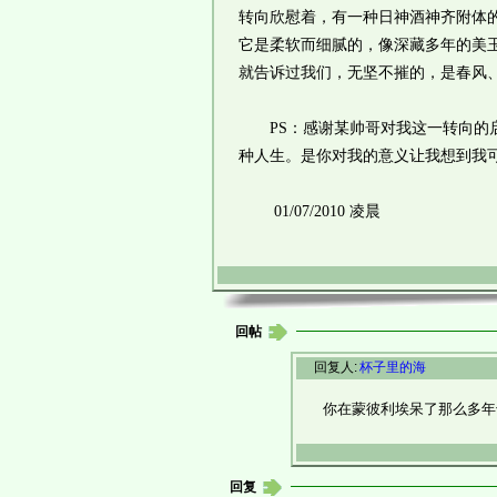
转向欣慰着，有一种日神酒神齐附体
它是柔软而细腻的，像深藏多年的美
就告诉过我们，无坚不摧的，是春风
PS：感谢某帅哥对我这一转向的启
种人生。是你对我的意义让我想到我
01/07/2010 凌晨
回帖
回复人:
杯子里的海
你在蒙彼利埃呆了那么多年
回复