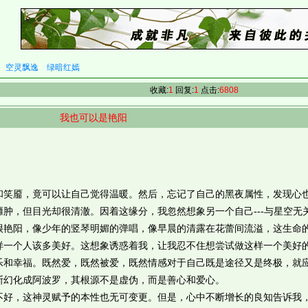
空灵飘逸
绿暗红嫣
收藏:
1
回复:
1
点击:
6808
我也可以是艳阳
靥，竟可以让自己觉得温暖。然后，忘记了自己的黑夜属性，发现心
肿，但目光却很清澈。因着这缘分，我忽然想象另一个自己---与星空无
很艳阳，像少年的竖琴明媚的弹唱，像早晨的清露在花蕾间流溢，这生命
样一个人该多美好。这想象诱惑着我，让我忍不住想尝试做这样一个美好
乐和幸福。既然爱，既然被爱，既然情感对于自己既是途径又是终极，就
斯幻化成阿波罗，其根源不是虚伪，而是善心和爱心。
，这神灵赋予的本性也无可变更。但是，心中不断增长的良知告诉我