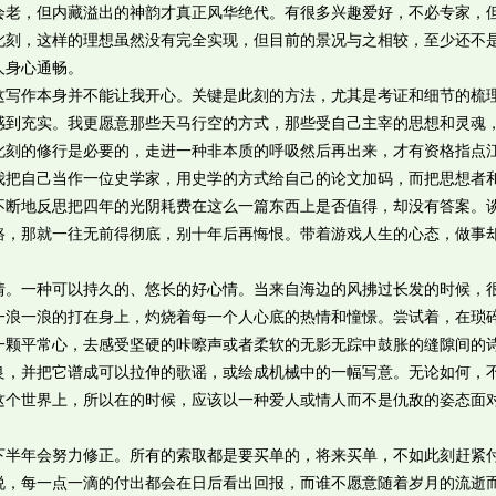
会老，但内藏溢出的神韵才真正风华绝代。有很多兴趣爱好，不必专家，
此刻，这样的理想虽然没有完全实现，但目前的景况与之相较，至少还不
人身心通畅。
作本身并不能让我开心。关键是此刻的方法，尤其是考证和细节的梳
感到充实。我更愿意那些天马行空的方式，那些受自己主宰的思想和灵魂
此刻的修行是必要的，走进一种非本质的呼吸然后再出来，才有资格指点
我把自己当作一位史学家，用史学的方式给自己的论文加码，而把思想者
不断地反思把四年的光阴耗费在这么一篇东西上是否值得，却没有答案。
路，那就一往无前得彻底，别十年后再悔恨。带着游戏人生的心态，做事
一种可以持久的、悠长的好心情。当来自海边的风拂过长发的时候，
一浪一浪的打在身上，灼烧着每一个人心底的热情和憧憬。尝试着，在琐
一颗平常心，去感受坚硬的咔嚓声或者柔软的无影无踪中鼓胀的缝隙间的
良，并把它谱成可以拉伸的歌谣，或绘成机械中的一幅写意。无论如何，
这个世界上，所以在的时候，应该以一种爱人或情人而不是仇敌的姿态面
年会努力修正。所有的索取都是要买单的，将来买单，不如此刻赶紧
说，每一点一滴的付出都会在日后看出回报，而谁不愿意随着岁月的流逝