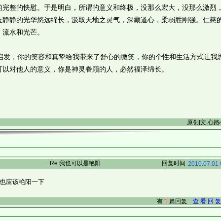
的完整的快慰。于是明白，所谓的意义和终极，没那么宏大，没那么激烈
玉静静的光华悠远绵长，汲取天地之灵气，深藏道心，柔弱胜刚强。仁慈
、流水和光芒。
发，你的笑容和真挚给我带来了舒心的微笑，你的个性和生活方式让我
可以对他人的意义，你是神灵眷顾的人，必然福泽绵长。
原创[文.心
Re:我也可以是艳阳
回复时间:
2010.07.01 
也应该艳阳一下
有
1
篇回复
查 看 回 复