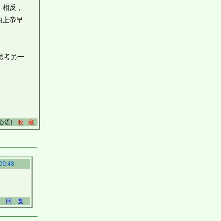
，相反，
的上帝早
思考另一
路心语]
收 藏
09:48
回 复