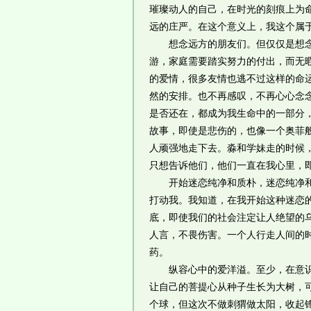
璀璨动人的自己，在时光的刻痕上为
远的庄严。在这个意义上，我这个属
想念远方的朋友们。但仅仅是想念，
游，家庭需要踏实努力的付出，而无
的爱情，很多友情也逃不过这样的命
然的安排。也不再感叹，不再心心念
是否还在，都成为我生命中的一部分
故事，即使是悲伤的，也像一个奥菲
人顽强地走下去。淼和学妹走的时候
只想告诉他们，他们一直在我心里，
开始迷恋纯净和质朴，迷恋纯净和质
打动我。我知道，在我开始这种迷恋
底，即使我们的社会注定让人绝望的
人言，不畏伤害。一个人行走人间的
药。
纵容心中的爱洋溢。至少，在意识里
让自己的菩提心从种子生长为大树，
个球，但这次不做刺猬做太阳，收起