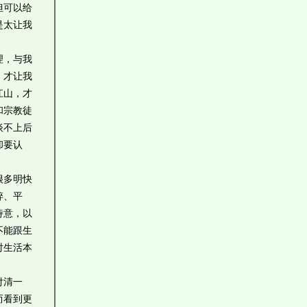
但可以给
是太让我
理，与我
，才让我
江山，才
和宗教徒
谈不上后
却要认
很多明快
碎、平
诗意，以
不能跟生
对生活本
付清一
而看到更