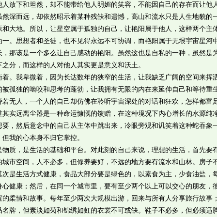
他人放下和坦然，却不能带给他人明媚的笑容，不能因自己的存在而让他
虽然深而远，却依然昭示着某种残缺和遗憾，高山和流水只是人生地貌的
原和大地。所以，让星空属于孤独的自己，让艳阳属于他人，这样两个主
为一。思想者和圣徒，也不见得永远不可协调，而艳阳属于无垠宇宙星河
长，那该是一个多么让自己感动的艳阳。虽然这也是自私的一种，虽然是
下之分，而这样的人对他人其实更是意义和沃土。
。我卑微着，因为长达数年的狭窄的生活，让我缺乏广阔的空间来挥
的被孤独的啮咬和思考的蓬勃，让我拥有无限的内在来延伸自己和等待重
旁若无人，一个人的自己却仿佛在聆听宇宙深处的对话和狂欢，怎样都富
道其实远离尘嚣是一种命运慷慨的馈赠，在这种境况下内心增长的水源纯
想要，然后意念中的自己从主体中跳出来，冷眼旁观和讥笑着这种蛇吞象
，但我的心本身不归它掌控。
质，是生活的基础和平台。对此刻的自己来说，理想的生活，首先要
的城市空间，人不必多，但修养要好，不远的地方要有流水和山林。房子
其次是生活方式健康，食品大部分要是绿色的，以素食为主，少食油盐，
身心健康；然后，在同一个城市里，要有至少两个以上可以交心的朋友，
谊的柔情和故事。每年至少两次大规模出游，回来与所有人分享旅行故事
品名牌，但素淡如菊和锦绣如虹的衣裳不可或缺。鞋子不必多，但必须适