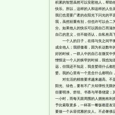
积累的智慧虽然可以安慰他人，帮助
快乐。所以，这样的人和这样的人生
我们也需要广袤的在阳光下闪光的平
我，虽然轻重有别，但也许可以合二
分。如果他人的快乐可以因自己而滋
自己的意义，但不能否认，自私有高
一个人的日子，在得与失之间平衡着
成全他人；我骄傲着，因为长达数年
好的时候，一群人中的自己在微笑中
憎恨这一个人的狭窄的时候，我也知
远，但我还不知足，我贪婪得什么都
婪。我的心里有一个意念什么都明白
对生活的精致要求越来越高。不是物
阳光、绿色，要有不广大却弹性无限
但要明净、舒坦、书香与琴香绕梁；
一小时，而每天跟周围的人拥抱有利
予比索取更多，一杯茶一餐饭都是友
要做一个从容优雅的女人。不必奢侈