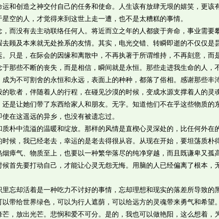
命运和创造之神交付自己的任务和使命。人生该有放肆无垠的嬉笑，更该
于星空的人，才觉得来到这世上走一遭，也不是太糟糕的事情。
而没有去主动联络任何人。将近而立之年的人都疲于奔命，事业需要
暇去顾及本来就无处拴系的友情。其实，电光交错、转瞬即逝的不仅仅是
运。只是，在际会的因缘和离散中，不再执著于所谓维持，不再刻意，而
念于那些不断的丧失，而是相信，瞬间就是永恒。那些走进我生命的人，
，成为不可割舍的永恒和永远，表面上的种种，都落了俗相。感谢那些丰
般的歌者，伴随着人的行程，在碰见沙漠的时候，变成水源支撑着人的灵
，还是让她们带了东西给家人和朋友。无字。知道他们不在乎这些物质的
即使在这遥远的异乡，也没有被遗忘过。
朴中流溢的温暖和绽放。那样的风情是直楔心灵深处的，比任何外在
的时候，我已经老去，幸运的是老去得很从容。从现在开始，要坦荡质朴
乌烟瘴气、物质至上，也要以一种繁华落尽的纯净穿越，而且既谦卑又孤
时候首先要打动自己，才能让心灵无怨无悔。用脑的人已经偏离了根本，
忘却活着是一种吃力不讨好的事情，忘却理想和现实的落差所导致的
可以带给世界绿色，可以为行人遮荫，可以给远方的灵魂带来勇气和希望
锋芒，放出光芒。悲悯和爱不可分。是的，我也可以做艳阳，这么想着，