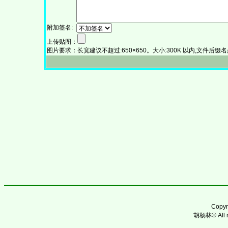
附加签名:
上传贴图：
图片要求：长宽建议不超过:650×650。大小:300K 以内,文件后缀名必须为:.
Copy
胡杨林© All ri