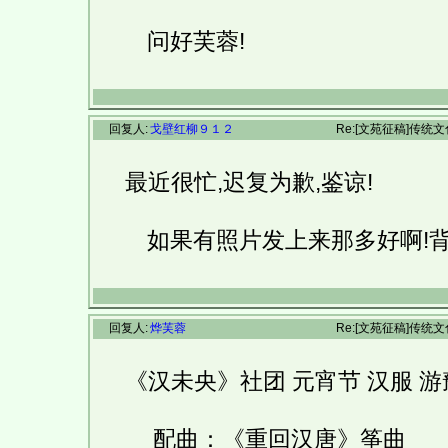
问好芙蓉!
回复人:
戈壁红柳９１２
Re:[文苑征稿]传统
最近很忙,迟复为歉,鉴谅!
如果有照片发上来那多好啊!背影
回复人:
烨芙蓉
Re:[文苑征稿]传统
《汉未央》社团 元宵节 汉服 游豫
配曲：《重回汉唐》筝曲