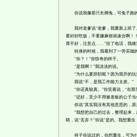
你说我像那只长脚兔，可兔子跑的
我对老爹说“老爹，我重新上班了。
要好好吃饭，不要嫌麻烦就凑合啊！！
胃不好，注意点……”挂了电话，我
转身的时候，我看到了一旁买烟
“你？！”你惊奇的样子。
“是我啊！”我淡淡的说。
“为什么要辞职呢？因为我开的玩笑
我说“不，是我工作能力太差。”
“你还真较真。”你笑着说，“在那
“还好，至少不用被老板的公子当作
你说“其实我没有其他意思的，原来
“我想把自己的过去，整理起来，压
睛，说“丢弃？”你说“是的。我想重生
祥子你说过的，你想重生，可为什