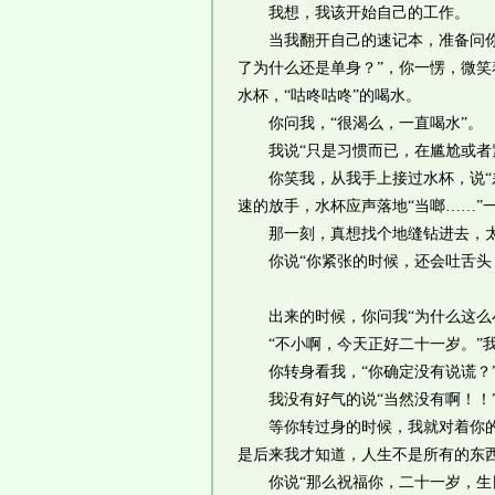
我想，我该开始自己的工作。
当我翻开自己的速记本，准备问你“
了为什么还是单身？”，你一愣，微
水杯，“咕咚咕咚”的喝水。
你问我，“很渴么，一直喝水”。
我说“只是习惯而已，在尴尬或者紧
你笑我，从我手上接过水杯，说“差
速的放手，水杯应声落地“当啷……”
那一刻，真想找个地缝钻进去，太
你说“你紧张的时候，还会吐舌头！
出来的时候，你问我“为什么这么小
“不小啊，今天正好二十一岁。”我
你转身看我，“你确定没有说谎？
我没有好气的说“当然没有啊！！
等你转过身的时候，我就对着你的影
是后来我才知道，人生不是所有的东
你说“那么祝福你，二十一岁，生