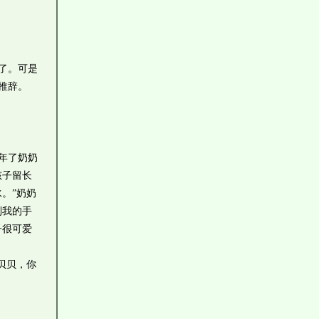
了。可是
推辞。
年了奶奶
孩子留长
。”奶奶
到我的手
子很可爱
贝贝，你