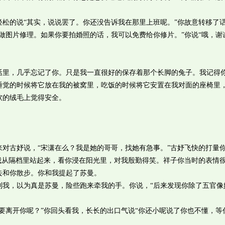
的说“其实，说说罢了。你还没告诉我在那里上班呢。”你故意转移了
图片修理。如果你要拍婚照的话，我可以免费给你修片。”你说“哦，谢
，几乎忘记了你。只是我一直很好的保存着那个长脚的兔子。我记得
睡觉的时候将它放在我的被窝里，吃饭的时候将它安置在我对面的座椅里
软的绒毛上觉得安全。
古妤说，“宋潇在么？我是她的哥哥，找她有急事。”古妤飞快的打量
我从隔档里站起来，看你浸在阳光里，对我殷勤得笑。祥子你当时的表情
去和你散步。你和我提起了苏曼。
，以为真是苏曼，险些跑来牵我的手。你说，“后来发现你除了五官像
离开你呢？”你回头看我，长长的出口气说“你还小呢说了你也不懂，等