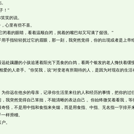
伤。
子！”
笑笑的说。
，心里有些不喜。
它闭着的眼睛，看着温顺自闭，抿着的嘴巴却又写满了倔强。”
手指轻轻抚过它的眉眼，那一刻，我突然觉得，你的出现或者是上帝
处蹒跚的小孩追逐着阳光下觅食的白鸽，看两个银发的老人搀扶着缓
相爱的人牵手。”你笑我，说“对变老有所期待的人，是因为对现在的生活
你远在他乡的母亲，记录你生活里来往的人和经历的事情，把你的过
前，我突然觉得自己笨拙，不能清晰的表达自己 。你始终微笑着看我，等
很奇怪，不是用中指和食指来夹烟，而是用食指、中指、无名指一字排开
子一样滑稽。
客户。