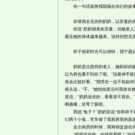
你一句话就将我阻隔在你们的故事
你请我去见你的奶奶，以苏曼的
你说“奶奶很喜欢苏曼，但她老人家
最近她的身体越来越差。说特别想见
祥子假若时光可以倒转，我宁愿从
奶奶是位慈祥的老人，她斜斜的躺在
以为再也看不到你了呢。”说着伸手抚
发会比较好看。”我愣在一边不知如何
摇头说，“不。”她拍拍床沿叫我坐在
里说，“奶奶送你的，看看喜不喜欢。
咧着嘴，笑弯了眼睛。
我说“兔子？”奶奶笑说“你和祥子
们两个小鬼，常常偷了我厨房里的蔬
走出病房的时候，我将锦盒放在你
“奶奶送你的，你就留着吧！”你