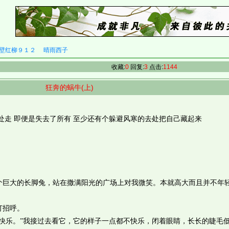
壁红柳９１２
晴雨西子
收藏:
0
回复:
3
点击:
1144
狂奔的蜗牛(上)
走 即便是失去了所有 至少还有个躲避风寒的去处把自己藏起来
大的长脚兔，站在撒满阳光的广场上对我微笑。本就高大而且并不年
招呼。
乐。”我接过去看它，它的样子一点都不快乐，闭着眼睛，长长的睫毛