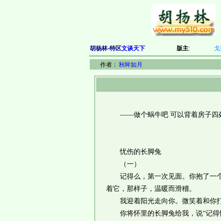
胡杨林-特区
文谈天下
版主
:
戈
作者：
秋眸如月
——做个蜗牛吧 可以背着房子四处
忧伤的长脚兔
（一）
记得么，第一次见面。你抱了一个巨
着它，那样子，温暖而滑稽。
我迎着阳光走向你。微笑着和你打
你将怀里的长脚兔给我，说“记得快