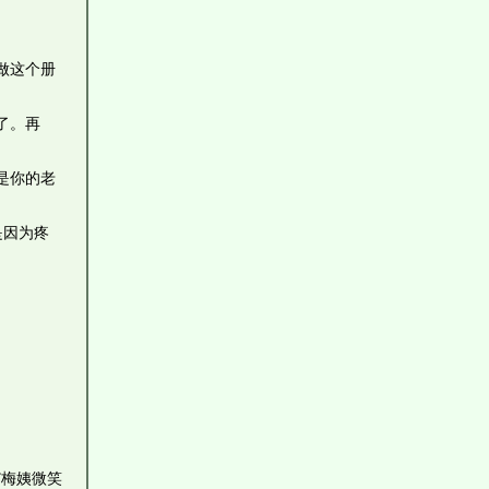
做这个册
了。再
是你的老
是因为疼
”梅姨微笑