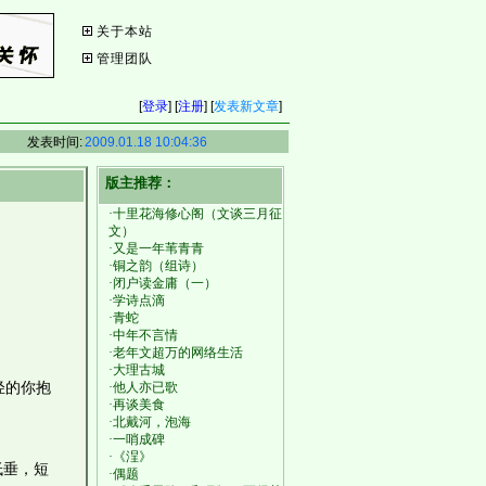
关于本站
管理团队
[
登录
] [
注册
] [
发表新文章
]
发表时间:
2009.01.18 10:04:36
版主推荐：
·十里花海修心阁（文谈三月征
文）
·又是一年苇青青
·铜之韵（组诗）
·闭户读金庸（一）
·学诗点滴
·青蛇
·中年不言情
·老年文超万的网络生活
·大理古城
轻的你抱
·他人亦已歌
·再谈美食
·北戴河，泡海
·一哨成碑
·《浧》
低垂，短
·偶题