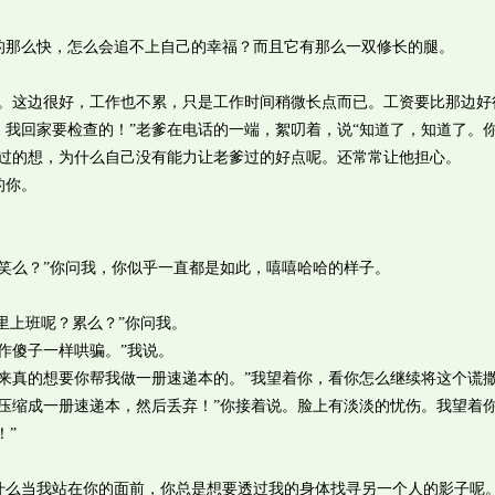
那么快，怎么会追不上自己的幸福？而且它有那么一双修长的腿。
这边很好，工作也不累，只是工作时间稍微长点而已。工资要比那边好
我回家要检查的！”老爹在电话的一端，絮叨着，说“知道了，知道了。
难过的想，为什么自己没有能力让老爹过的好点呢。还常常让他担心。
的你。
么？”你问我，你似乎一直都是如此，嘻嘻哈哈的样子。
里上班呢？累么？”你问我。
傻子一样哄骗。”我说。
真的想要你帮我做一册速递本的。”我望着你，看你怎么继续将这个谎
缩成一册速递本，然后丢弃！”你接着说。脸上有淡淡的忧伤。我望着
！”
么当我站在你的面前，你总是想要透过我的身体找寻另一个人的影子呢