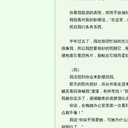
你看我疑虑的表情，挥挥手故做轻松
我指着对面的影楼说，“在这里，做
然后我们各奔东西。
半年过去了，我在烦琐忙碌的生活里
很像我，所以我想要很好的照顾它，
搂抱着它看恐怖片，脸帖在它细而柔
（四）
我没想到你会来影楼找我。
那天的阳光很好，你从外面走进来对
贼笑着回身喊我“潇潇，有帅哥找！”
我被你逗乐了，揉揉酸疼的肩膀溜出
你说，在梅姨办公室里第一次看到我
点都不像！”
我说“你似乎很爱她，可她为什么要
就明白了。”