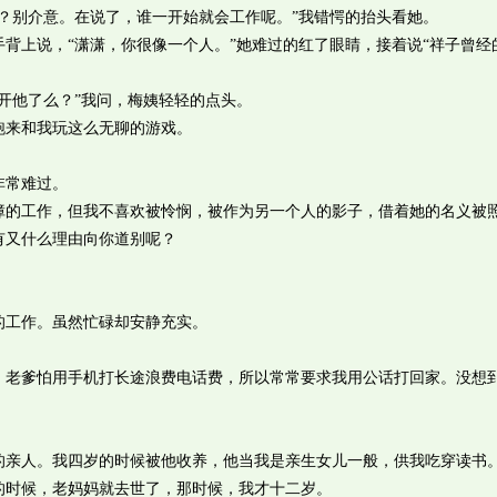
？别介意。在说了，谁一开始就会工作呢。”我错愕的抬头看她。
上说，“潇潇，你很像一个人。”她难过的红了眼睛，接着说“祥子曾经
他了么？”我问，梅姨轻轻的点头。
来和我玩这么无聊的游戏。
常难过。
工作，但我不喜欢被怜悯，被作为另一个人的影子，借着她的名义被
又什么理由向你道别呢？
工作。虽然忙碌却安静充实。
爹怕用手机打长途浪费电话费，所以常常要求我用公话打回家。没想
人。我四岁的时候被他收养，他当我是亲生女儿一般，供我吃穿读书
的时候，老妈妈就去世了，那时候，我才十二岁。