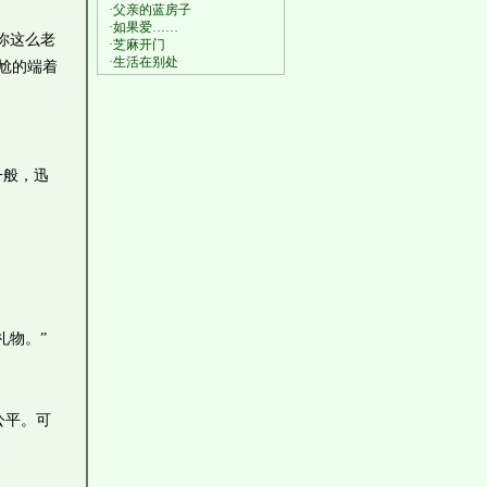
·父亲的蓝房子
·如果爱……
你这么老
·芝麻开门
·生活在别处
尬的端着
一般，迅
礼物。”
公平。可