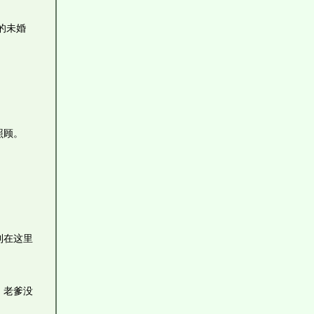
的未婚
照顾。
到在这里
。老爹没