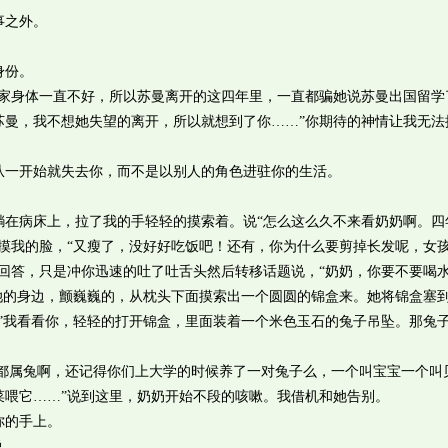
之外。
身份。
身体一直不好，所以苏曼离开的这四年里，一直都骗她说苏曼出国留学
苏曼，我不想她失望的离开，所以就想到了你……”你期待的神情让我无法
一开始就失去你，而不是以别人的角色进驻你的生活。
病床上，拉了我的手轻轻的摸索着。说“怎么这么久不来看奶奶啊。四
摸我的脸，“又瘦了，没好好吃饭吧！还有，你为什么要剪掉长发呢，女
回答，只是冲你迅速的吐了吐舌头然后转移话题说，“奶奶，你要不要喝水
她的身边，颤巍巍的，从枕头下面摸索出一个圆圆的锦盒来。她将锦盒塞
”我看看你，轻轻的打开锦盒，里面装着一个米色玉石的兔子吊坠。那兔
都属兔啊，还记得你们上大学的时候养了一对兔子么，一个叫宝宝一个叫
菜喂它……”说到这里，奶奶开始不段的咳嗽。我借机和她告别。
的手上。
说。