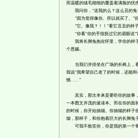
而温暖的绒毛细细的覆盖着满脸的忧
我问你，“送我的么？这么丑的兔
“因为觉得像你。所以就买了。”你
“它。像我？！！”看它丑丑的样子
“你看”你的手指抚过它的眉眼说“
我将长脚兔抱在怀里，学你的样子用
个恩赐。
当我们并排坐在广场的长椅上，看远
我说“我希望自己老了的时候，还能和
憾……”
其实，那次本来是要听你的故事，为
一本图文并茂的速读本。而在你的面
的时候，你开始抽烟。你抽烟的样子
烟，那样子，和你抱着巨大的长脚兔
可我不敢笑你，你是我的第一个