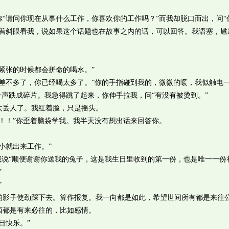
请问你现在从事什么工作，你喜欢你的工作吗？”而我却脱口而出，问“
笑着斜眼看我，说如果这个话题也在故事之内的话，可以回答。我语塞，尴
张的时候都会拼命的喝水。”
不多了，你已经喝太多了。”你的手指碰到我的，微微的暖，我似触电
一声跌成碎片。我急得跳了起来，你伸手拉我，问“有没有被烫到。”
丢人了。我红着脸，只是摇头。
！”你歪着脑袋学我。我半天没有想出话来回答你。
就出来工作。”
说“顺便谢谢你送我的兔子，这是我生日里收到的第一份，也是唯一一份
”
”
子使劲踩下去。算作报复。我一向都是如此，希望世间所有都是来往
西都是有来必往的，比如感情。
日快乐。”