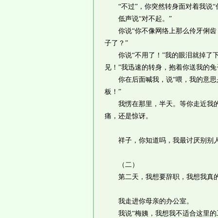
“不过”，你突然转身面对着我说“
低声说“对不起。”
你说“你不像网络上那么伶牙俐齿！
子了？”
你说“不用了！”我的眼泪就掉了下
见！”我迅速的转身，抱着你送我的兔
你在后面喊我，说“喂，我的意思是
板！”
我愣在那里，半天。等你走近我的时
痛，还是惊讶。
祥子，你知道吗，我最讨厌别别人
（二）
第二天，我想要辞职，我想我真的
我走进你母亲的办公室。
我说“梅姨，我想我不适合这里的工