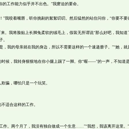
你的工作能力似乎并不出色。”我窘迫的要命。
”我咬着嘴唇，听你挑剔的絮絮叨叨。然后猛然的站住问你，“你要不要
来。我将脸贴上长脚兔柔软的绒毛上，假装无所谓说“那么好吧，我知道
子。
，我的母亲就在我的身边，所以不需要这样的一个速递册子。”“她，就
候，我转身狠狠地在你小腿上踢了一脚。你“喔——”的一声，不知道
欺骗，哪怕只是一个玩笑。
不适合这样的工作。
作。两个月了，我没有独自做成一个生意……”“我想，我该离开这里。