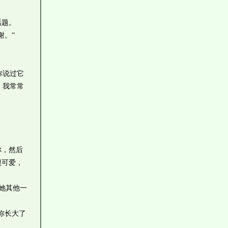
话题。
谢。”
你说过它
，我常常
你，然后
很可爱，
她其他一
你长大了