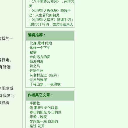
·《八千里路云和月》：死得其
所
·《心理罪之教化场》随读手
记：人生若只如初见
·《心理罪之暗河》随读手记：
旧影沉于暗河，微光恰逢来人
编辑推荐：
给我的一
·此身 此时 此地
·这样一个下午
·秘密
·奔向远方的爱
慢行走。
·致海甸溪
·诗之马
有所遗
·碎语兰州
·从老村走过（组诗）
·此岸与彼岸
·千程山水，一夜魂歌
往压缩成
作者其它文章：
待我发问
来抓着
·半面妆
·听 那些生命的叹息
·春日的阳光 冬日的冷
·亲爱，晚安
·梦想第一站 鼓浪屿
·路过·花开