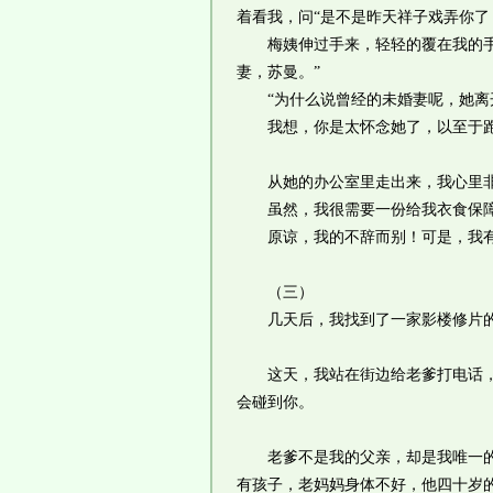
着看我，问“是不是昨天祥子戏弄你了
梅姨伸过手来，轻轻的覆在我的手背
妻，苏曼。”
“为什么说曾经的未婚妻呢，她离开
我想，你是太怀念她了，以至于跑
从她的办公室里走出来，我心里非
虽然，我很需要一份给我衣食保障的
原谅，我的不辞而别！可是，我有
（三）
几天后，我找到了一家影楼修片的
这天，我站在街边给老爹打电话，老
会碰到你。
老爹不是我的父亲，却是我唯一的亲
有孩子，老妈妈身体不好，他四十岁