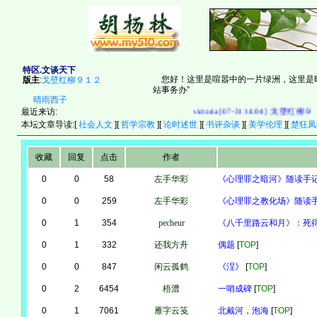
特区.文谈天下
您好！这里是喧嚣中的一片绿洲，这里是时
版主
:
戈壁红柳９１２
站事务办”
晴雨西子
最近来访:
victoria [07-31 14:04]
戈壁红柳９１２ [0
本坛文章导读:[
社会人文
][
哲学宗教
][
论时述世
][
书评杂谈
][
美学伦理
][
楚狂凤
收藏
回复
点击
作者
0
0
58
左手华彩
《心理罪之暗河》随读手
0
0
259
左手华彩
《心理罪之教化场》随读
0
1
354
pecheur
《八千里路云和月》：死
0
1
332
还我方舟
偶题
[
TOP
]
0
0
847
闲云孤鹤
《浧》
[
TOP
]
0
2
6454
梧澧
一哨成碑
[
TOP
]
0
1
7061
雁字云笺
北戴河，泡海
[
TOP
]