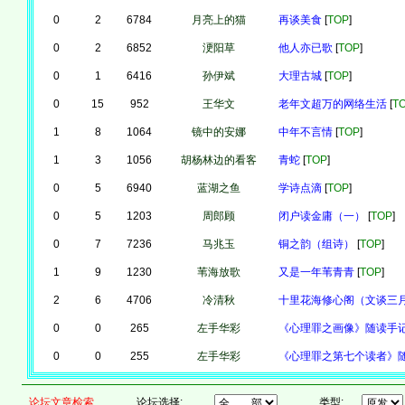
0
2
6784
月亮上的猫
再谈美食
[
TOP
]
0
2
6852
浭阳草
他人亦已歌
[
TOP
]
0
1
6416
孙伊斌
大理古城
[
TOP
]
0
15
952
王华文
老年文超万的网络生活
[
T
1
8
1064
镜中的安娜
中年不言情
[
TOP
]
1
3
1056
胡杨林边的看客
青蛇
[
TOP
]
0
5
6940
蓝湖之鱼
学诗点滴
[
TOP
]
0
5
1203
周郎顾
闭户读金庸（一）
[
TOP
]
0
7
7236
马兆玉
铜之韵（组诗）
[
TOP
]
1
9
1230
苇海放歌
又是一年苇青青
[
TOP
]
2
6
4706
冷清秋
十里花海修心阁（文谈三
0
0
265
左手华彩
《心理罪之画像》随读手
0
0
255
左手华彩
《心理罪之第七个读者》
论坛文章检索
论坛选择:
类型: