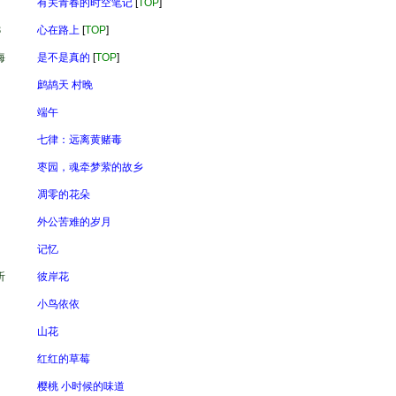
有关青春的时空笔记
[
TOP
]
8
心在路上
[
TOP
]
海
是不是真的
[
TOP
]
鹧鸪天 村晚
端午
七律：远离黄赌毒
枣园，魂牵梦萦的故乡
凋零的花朵
外公苦难的岁月
记忆
听
彼岸花
小鸟依依
山花
红红的草莓
樱桃 小时候的味道