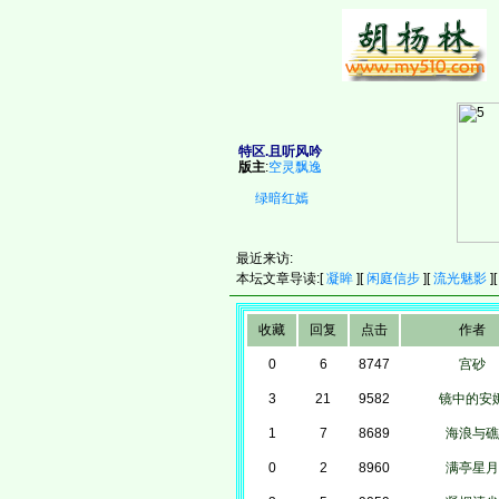
特区.且听风吟
版主
:
空灵飘逸
绿暗红嫣
最近来访:
本坛文章导读:[
凝眸
][
闲庭信步
][
流光魅影
]
收藏
回复
点击
作者
0
6
8747
宫砂
3
21
9582
镜中的安
1
7
8689
海浪与礁
0
2
8960
满亭星月