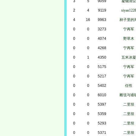
3
5
9059
凝烟清尘
2
4
9119
xiyan122
4
16
9963
杯子里的
0
0
3273
宁再军
0
0
4074
野草木
0
0
4268
宁再军
0
1
4350
五米冰凝
0
0
5175
宁再军
0
0
5217
宁再军
0
0
5402
任性
0
0
6010
断弦与谁
0
0
5397
二里坝
0
0
5359
二里坝
0
0
5293
二里坝
0
0
5371
二里坝