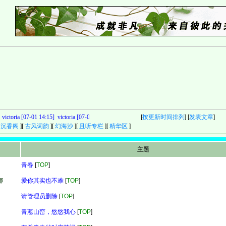
victoria [07-01 14:15]
victoria [07-01 14:15]
victoria [07-01 14:09]
[
按更新时间排列
victoria [05-18 11:27]
] [
发表文章
]
vi
[
沉香阁
][
古风词韵
][
幻海沙
][
且听专栏
][
精华区
]
主题
青春
[
TOP
]
娜
爱你其实也不难
[
TOP
]
请管理员删除
[
TOP
]
青葱山峦，悠悠我心
[
TOP
]