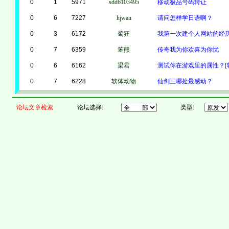
0
1
5971
sdd6103495
移动极品号码转让
0
6
7227
hjwan
请问怎样学日语啊？
0
3
6172
蜀狂
我第一次建个人网站的经
0
7
6359
笨熊
传奇我为你欢喜为你忧
0
6
6162
梁君
测试你在游戏里的属性？[
0
7
6228
软体动物
仙剑三哪处最感动？
论坛文章检索
论坛选择:
类型: