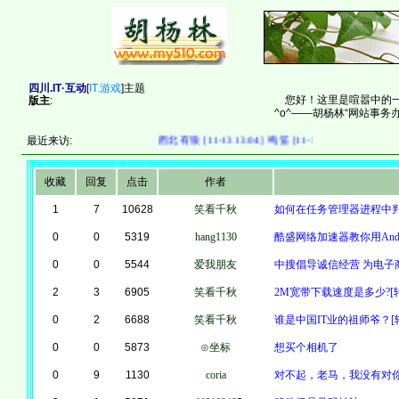
四川.IT·互动
[
IT.游戏
]主题
您好！这里是喧嚣中的一
版主
:
^o^——胡杨林“网站事务办
最近来访:
西北有狼 [11-13 13:04]
鸣笛 [11-11 05:50]
鸣笛 [10-24
收藏
回复
点击
作者
1
7
10628
笑看千秋
如何在任务管理器进程中判
0
0
5319
hang1130
酷盛网络加速器教你用Androi
0
0
5544
爱我朋友
中搜倡导诚信经营 为电子
2
3
6905
笑看千秋
2M宽带下载速度是多少?[
0
2
6688
笑看千秋
谁是中国IT业的祖师爷？[
0
0
5873
⊙坐标
想买个相机了
0
9
1130
coria
对不起，老马，我没有对