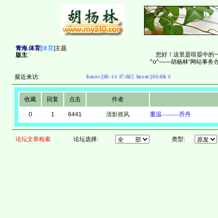
青海.体育
[
体育
]主题
您好！这里是喧嚣中的一
版主
:
^o^——胡杨林“网站事务办
最近来访:
hover [05-11 17:02]
hover [05-08 16:23]
寻梦之旅 [04-20
收藏
回复
点击
作者
0
1
6441
清影摇风
重温———乔丹
论坛文章检索
论坛选择:
类型: