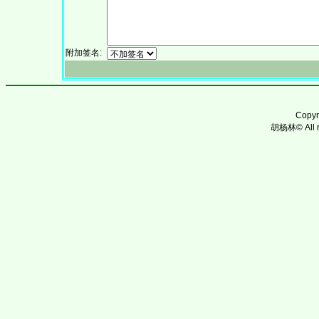
附加签名:
Copy
胡杨林© All ri