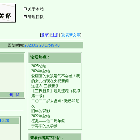
关于本站
管理团队
[
登录
] [
注册
] [
发表新文章
]
回复时间:
2023.02.20 17:49:40
论坛热点：
2025总结
2024年总结
爱画画的女孩运气不会差！我
的女儿出现在央视新闻
送征衣·三界新杀
【三界新杀】规则流程（初拟
删 除
第一版）
二〇二二岁末盘点 • 致己和朋
友
旧年的背影
2022年总结
16:28
征兆——借二周年祭
宁再军的文学梦
查看作者其它回帖››