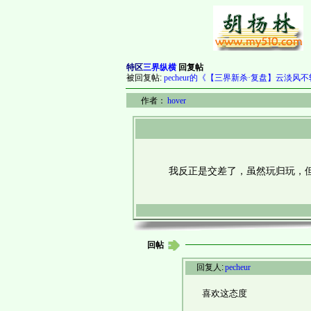
特区
三界纵横
回复帖
被回复帖:
pecheur的《【三界新杀·复盘】云淡风
作者：
hover
我反正是交差了，虽然玩归玩，但
回帖
回复人:
pecheur
喜欢这态度