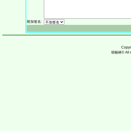
附加签名:
Copy
胡杨林© All ri