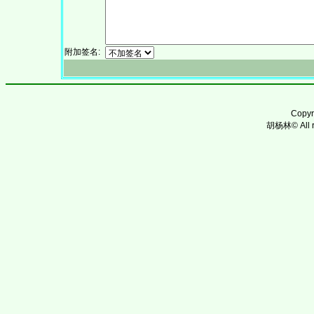
附加签名:
Copy
胡杨林© All ri