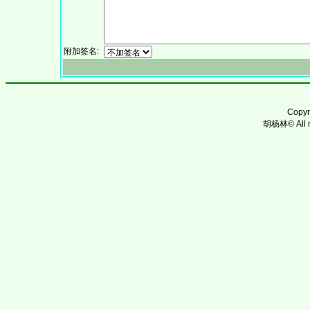
附加签名:
Copy
胡杨林© All ri