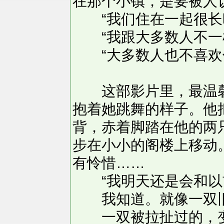
在那个小镇，是要被人
“我们住在一起很长时
“我跟大多数人不一
“大多数人也不喜欢你
这部影片里，最温馨
抱着她跳舞的样子。他
背，赤着脚踏在他的两
步在小小的阁楼上移动
有怜惜……
“我明天还是会和以
我知道。就像一双
一双被拉扯过的，变