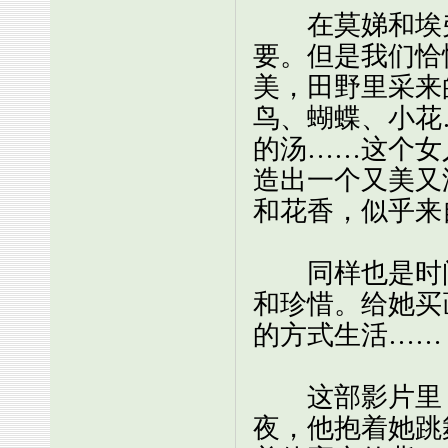
在莫娣和埃弗
要。但是我们恰
美，田野里采来
鸟、蝴蝶、小花
的汤……这个女
造出一个又美又
和花香，似乎来
同样也是时间
和珍惜。给她买
的方式生活……
这部影片里，
夜，他抱着她跳