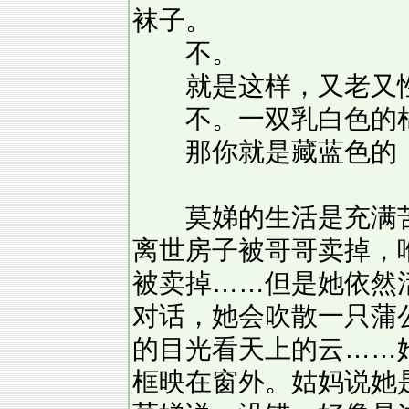
袜子。
不。
就是这样，又老又性
不。一双乳白色的
那你就是藏蓝色的，
莫娣的生活是充满苦
离世房子被哥哥卖掉，
被卖掉……但是她依然
对话，她会吹散一只蒲
的目光看天上的云……
框映在窗外。姑妈说她