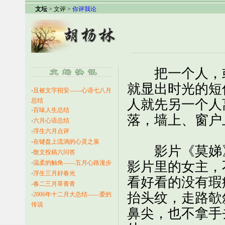
文坛
> 文评 >
你评我论
把一个人，或
就显出时光的短
·
且被文字招安——心语七八月
总结
人就先另一个人
·
百味人生总结
落，墙上、窗户
·
六月心语总结
·
浮生六月点评
·
在键盘上流淌的心灵之泉
影片《莫娣》
·
散文投稿六问答
·
温柔的触角——五月心路漫步
影片里的女主，
·
浮生三月好春光
看好看的没有瑕
·
春二三月草青青
抬头纹，走路欹
·
2006年十二月大总结——爱的
传说
鼻尖，也不拿手