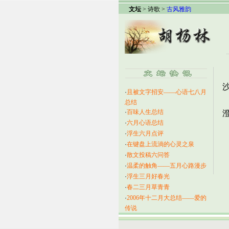
文坛
> 诗歌 >
古风雅韵
·
且被文字招安——心语七八月
总结
·
百味人生总结
·
六月心语总结
·
浮生六月点评
·
在键盘上流淌的心灵之泉
·
散文投稿六问答
·
温柔的触角——五月心路漫步
·
浮生三月好春光
·
春二三月草青青
·
2006年十二月大总结——爱的
传说