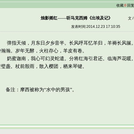
收藏:
0
回复
烛影摇红------听马克西姆《出埃及记》
文 
发表时间:2014.12.23 17:10:35
弹指天倾，月东日夕乡音半。长风呼耳忆羊归，羊褥长风辗。
沙瀚瀚。岁年无酵，火柱存心，羊皮有卷。
奶蜜迦南，我心可幻灵蛇遣。分将红海引君还。临海芦花暖。
澄璧盏。杖前殷雨，散入樱团，栖来琴键。
备注：摩西被称为“水中的男孩”。