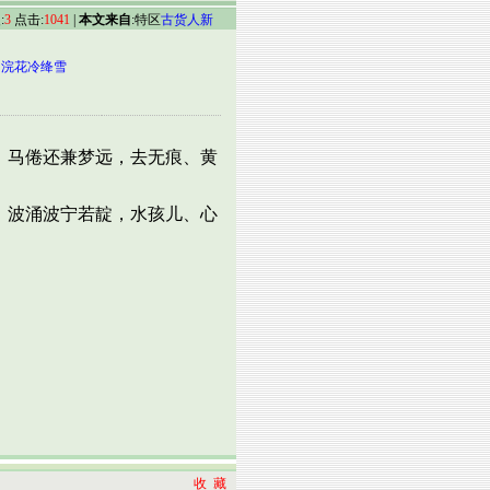
:
3
点击:
1041
|
本文来自
:特区
古货人新
/
浣花冷绛雪
马倦还兼梦远，去无痕、黄
波涌波宁若靛，水孩儿、心
收 藏