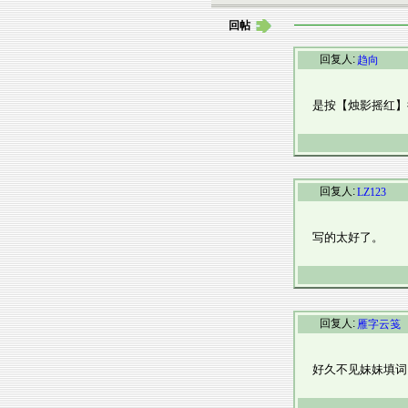
回帖
回复人:
趋向
是按【烛影摇红】
回复人:
LZ123
写的太好了。
回复人:
雁字云笺
好久不见妹妹填词