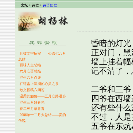
文坛
> 诗歌 >
诗语如歌
昏暗的灯光，
正对门，黑漆
·
且被文字招安——心语七八月
总结
墙上挂着幅
·
百味人生总结
记不清了，总
·
六月心语总结
·
浮生六月点评
·
在键盘上流淌的心灵之泉
二爷和三爷，
·
散文投稿六问答
·
温柔的触角——五月心路漫步
四爷在西墙边
·
浮生三月好春光
还有些什么家
·
春二三月草青青
不过，人是
·
2006年十二月大总结——爱的
传说
五爷在东炕裹