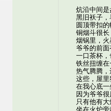
炕沿中间是盘
黑旧袄子，
圆顶带扣的
铜烟斗很长，
烟锅里，火星
爷爷的前面有
一口茶杯，也
铁丝扭缠在一
热气腾腾，还
这些，屋里独
在我心底一坐
因为爷爷很
只有他有大烟
坐在火炉旁