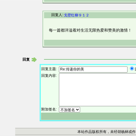
回复人:
戈壁红柳９１２
每一篇都洋溢着对生活无限热爱和赞美的激情！
回复
回复主题:
回复内容:
附加签名:
本站作品版权所有，未经胡杨林或作