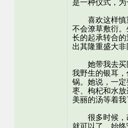
是一种仪式，为
喜欢这样慎重
不会潦草敷衍。
长的起承转合的
出其隆重盛大非
她带我去买同
我野生的银耳，
锅。她说，一定
枣、枸杞和水放
美丽的汤等着我
很多时候，改
就可以了，始终