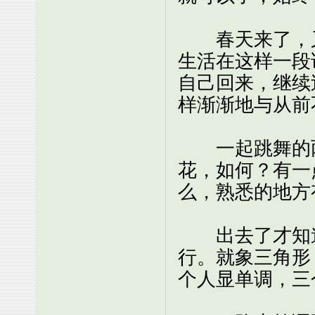
春天来了，又
生活在这样一段
自己回来，继续
样渐渐地与从前
一起跳舞的两
花，如何？有一
么，熟悉的地方
出去了才知道
行。就象三角形
个人显单调，三