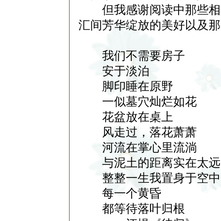
但我感谢阅读中那些相遇
汇间芳华绽放的美好以及那
我们不需要房子
安于淡泊
脚印睡在原野
一似墓穴灿烂如花
花盆放在桌上
风走过，落花萧萧
河流在掌心里流淌
与泥土的距离实在太远
整整一生我置身于空中
每一个黄昏
都等待落叶归根