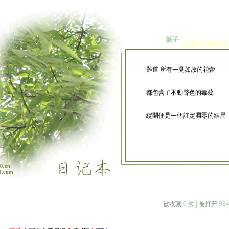
之
萋子
微風吹過的日
難道 所有一見如故的花蕾
都包含了不動聲色的毒蕊
綻開便是一個註定凋零的結局
|
被收藏
0
次
|
被打开
98