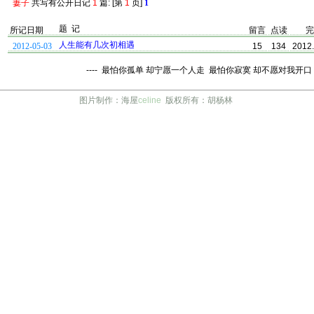
萋子
共写有公开日记
1
篇: [第
1
页]
1
题 记
所记日期
留言
点读
完
人生能有几次初相遇
2012-05-03
15
134
2012.
---- 最怕你孤单 却宁愿一个人走 最怕你寂寞 却不愿对我开口 -
图片制作：海屋
celine
版权所有：胡杨林