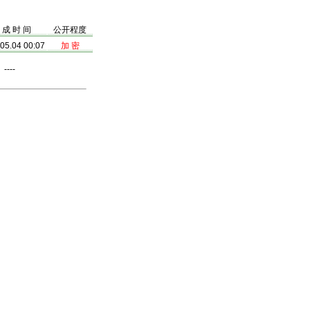
 成 时 间
公开程度
05.04 00:07
加 密
---